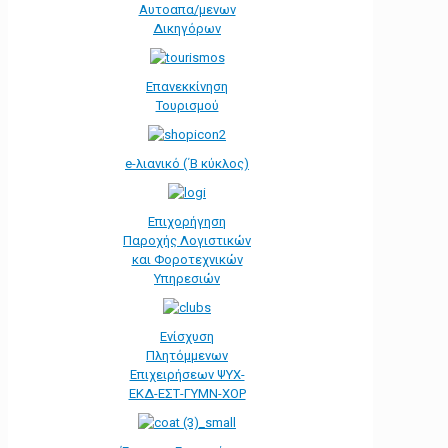
Αυτοαπα/μενων
Δικηγόρων
Επανεκκίνηση
Τουρισμού
e-λιανικό (΄Β κύκλος)
Επιχορήγηση
Παροχής Λογιστικών
και Φοροτεχνικών
Υπηρεσιών
Ενίσχυση
Πλητόμμενων
Επιχειρήσεων ΨΥΧ-
ΕΚΔ-ΕΣΤ-ΓΥΜΝ-ΧΟΡ