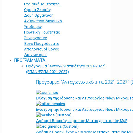
Εταιρική Ταυτότητα
Όραμα-Σκοπός
Δομή Οργάνωση
Ανθρώπινο Δυναμικό
Υποδομές
Πολιτική Ποιότητας
Συνεργασίες
Έργα Προγράμματα
Απολογισμοί Έργου
Διαγωνισμοί
ΠΡΟΓΡΑΜΜΑΤΑ
Πρόγραμμα “Ανταγωνιστικότητα 2021-2027”
(ΕΠΑΝ/ΕΣΠΑ 2021-2027)
Πρόγραμμα "Ανταγωνιστικότητα 2021-2027" 
Ενίσχυση της Ίδρυσης και Λειτουργίας Νέων Μικρομε
Ενίσχυση της Ίδρυσης και Λειτουργίας Νέων Μικρομε
Δράση 1 Βασικός Ψηφιακός Μετασχηματισμός ΜμΕ
Δράση 2 Προηγμένος Ψηφιακός Μετασχηματισμός Μμ