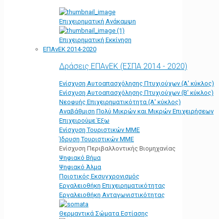
Επιχειρηματική Ανάκαμψη
Επιχειρηματική Εκκίνηση
ΕΠΑνΕΚ 2014-2020
Δράσεις ΕΠΑνΕΚ (ΕΣΠΑ 2014 - 2020)
Ενίσχυση Αυτοαπασχόλησης Πτυχιούχων (Α' κύκλος)
Ενίσχυση Αυτοαπασχόλησης Πτυχιούχων (Β' κύκλος)
Νεοφυής Επιχειρηματικότητα (Α' κύκλος)
Αναβάθμιση Πολύ Μικρών και Μικρών Επιχειρήσεων
Επιχειρούμε Έξω
Ενίσχυση Τουριστικών ΜΜΕ
Ίδρυση Τουριστικών ΜΜΕ
Ενίσχυση Περιβαλλοντικής Βιομηχανίας
Ψηφιακό Βήμα
Ψηφιακό Άλμα
Ποιοτικός Εκσυγχρονισμός
Εργαλειοθήκη Eπιχειρηματικότητας
Εργαλειοθήκη Ανταγωνιστικότητας
Θερμαντικά Σώματα Εστίασης