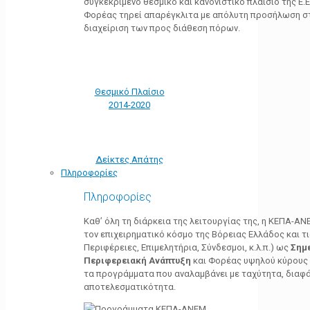
συγκεκριμένο θεσμικό και κανονιστικό πλαίσιο της Ε.Ε.
Φορέας τηρεί απαρέγκλιτα με απόλυτη προσήλωση στ
διαχείριση των προς διάθεση πόρων.
Θεσμικό Πλαίσιο
2014-2020
Δείκτες Απάτης
Πληροφορίες
Πληροφορίες
Καθ’ όλη τη διάρκεια της λειτουργίας της, η ΚΕΠΑ-Α
τον επιχειρηματικό κόσμο της Βόρειας Ελλάδος και τ
Περιφέρειες, Επιμελητήρια, Σύνδεσμοι, κ.λ.π.) ως
Σημ
Περιφερειακή Ανάπτυξη
και Φορέας υψηλού κύρους κ
τα προγράμματα που αναλαμβάνει με ταχύτητα, διαφά
αποτελεσματικότητα.