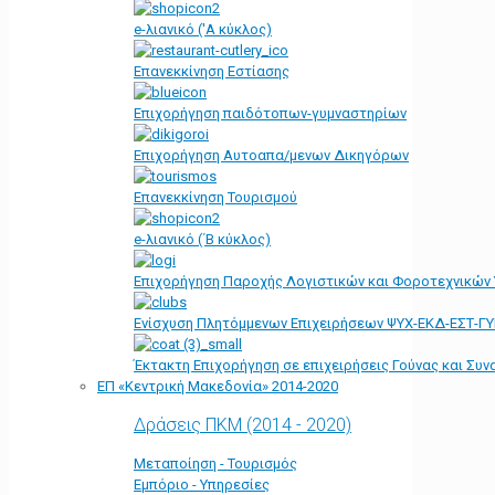
e-λιανικό ('Α κύκλος)
Επανεκκίνηση Εστίασης
Επιχορήγηση παιδότοπων-γυμναστηρίων
Επιχορήγηση Αυτοαπα/μενων Δικηγόρων
Επανεκκίνηση Τουρισμού
e-λιανικό (΄Β κύκλος)
Επιχορήγηση Παροχής Λογιστικών και Φοροτεχνικών
Ενίσχυση Πλητόμμενων Επιχειρήσεων ΨΥΧ-ΕΚΔ-ΕΣΤ-Γ
Έκτακτη Επιχορήγηση σε επιχειρήσεις Γούνας και Συ
ΕΠ «Kεντρική Μακεδονία» 2014-2020
Δράσεις ΠΚΜ (2014 - 2020)
Μεταποίηση - Τουρισμός
Εμπόριο - Υπηρεσίες