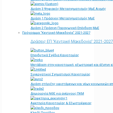
Δράση 3 Ψηφιακός Μετασχηματισμός ΜμΕ Αιχμής
Δράση 1 Πράσινος Μετασχηματισμός ΜμΕ
Δράση 2 Πράσινη Παραγωγική Επένδυση ΜμΕ
Πρόγραμμα “Κεντρική Μακεδονία” 2021-2027
Δράσεις ΕΠ "Κεντρική Μακεδονία" 2021-2027
Επενδυτικά Σχέδια Καινοτομίας
Μετάβαση στην καινοτομική, εξωστρεφή και έξυπνη ε
Συνεργατικοί Σχηματισμοί Καινοτομίας
Δράση στήριξης υφιστάμενων και νέων κοινωνικών επ
Δημιουργία ΝΘΕ για ανέργους ΠΚΜ
Αφετηρία Kαινοτομίας & Εξωστρέφειας
Κλειδί Προόδου