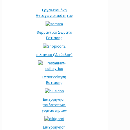
Εργαλειοθήκη
Ανταγωνιστικότητας
Θερμαντικά Σώματα
Εστίασης
e-λιανικό ('Α κύκλος)
Επανεκκίνηση
Εστίασης
Επιχορήγηση
παιδότοπων-
γυμναστηρίων
Επιχορήγηση