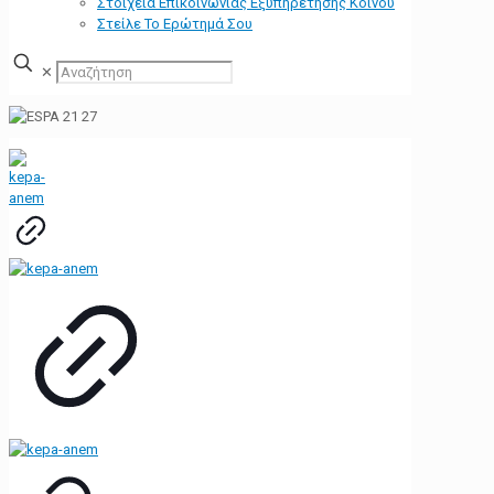
Στοιχεία Επικοινωνίας Εξυπηρέτησης Κοινού
Στείλε Το Ερώτημά Σου
✕