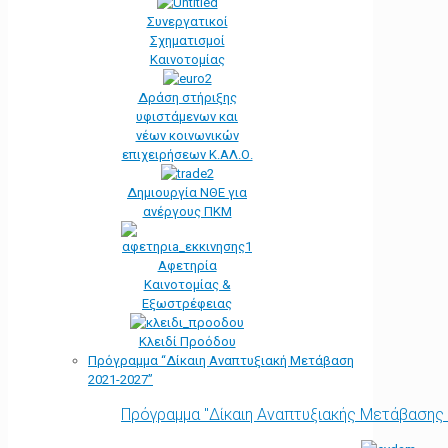
Συνεργατικοί
Σχηματισμοί
Καινοτομίας
Δράση στήριξης
υφιστάμενων και
νέων κοινωνικών
επιχειρήσεων Κ.ΑΛ.Ο.
Δημιουργία ΝΘΕ για
ανέργους ΠΚΜ
Αφετηρία
Kαινοτομίας &
Εξωστρέφειας
Κλειδί Προόδου
Πρόγραμμα “Δίκαιη Αναπτυξιακή Μετάβαση
2021-2027”
Πρόγραμμα "Δίκαιη Αναπτυξιακής Μετάβασης