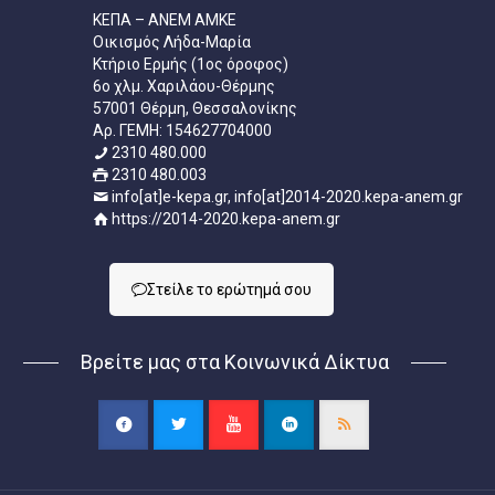
ΚΕΠΑ – ΑΝΕΜ ΑΜΚΕ
Οικισμός Λήδα-Μαρία
Κτήριο Ερμής (1ος όροφος)
6ο χλμ. Χαριλάου-Θέρμης
57001 Θέρμη, Θεσσαλονίκης
Aρ. ΓΕΜΗ: 154627704000
2310 480.000
2310 480.003
info[at]e-kepa.gr, info[at]2014-2020.kepa-anem.gr
https://2014-2020.kepa-anem.gr
Στείλε τo ερώτημά σου
Βρείτε μας στα Κοινωνικά Δίκτυα