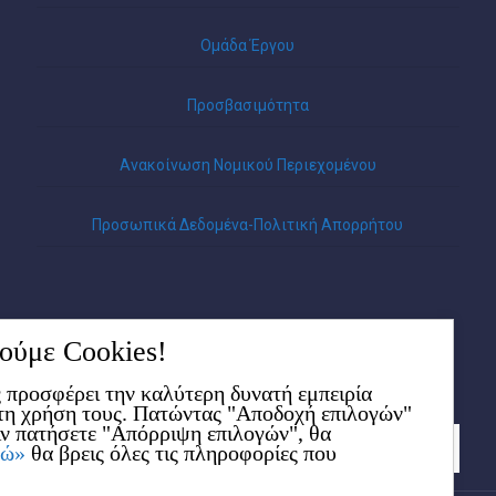
Ομάδα Έργου
Προσβασιμότητα
Ανακοίνωση Νομικού Περιεχομένου
Προσωπικά Δεδομένα-Πολιτική Απορρήτου
ύμε Cookies!
ς προσφέρει την καλύτερη δυνατή εμπειρία
 τη χρήση τους. Πατώντας "Αποδοχή επιλογών"
Αν πατήσετε "Απόρριψη επιλογών", θα
δώ»
θα βρεις όλες τις πληροφορίες που