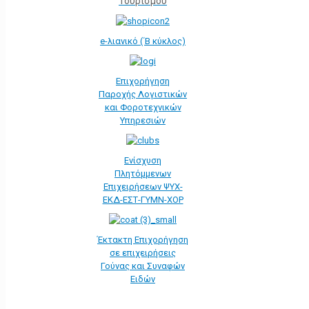
Τουρισμού
e-λιανικό (΄Β κύκλος)
Επιχορήγηση
Παροχής Λογιστικών
και Φοροτεχνικών
Υπηρεσιών
Ενίσχυση
Πλητόμμενων
Επιχειρήσεων ΨΥΧ-
ΕΚΔ-ΕΣΤ-ΓΥΜΝ-ΧΟΡ
Έκτακτη Επιχορήγηση
σε επιχειρήσεις
Γούνας και Συναφών
Ειδών