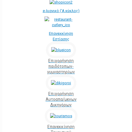
e-λιανικό ('Α κύκλος)
Επανεκκίνηση
Εστίασης
Επιχορήγηση
παιδότοπων-
γυμναστηρίων
Επιχορήγηση
Αυτοαπα/μενων
Δικηγόρων
Επανεκκίνηση