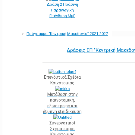
Δράση 2 Πράσινη
Παραγωγική
Επένδυση ΜμΕ
Πρόγραμμα “Κεντρική Μακεδονία” 2021-2027
Δράσεις ΕΠ "Κεντρική Μακεδο
Επενδυτικά Σχέδια
Καινοτομίας
Μετάβαση στην
καινοτομική,
εξωστρεφή και
έξυπνη εξειδίκευση
Συνεργατικοί
Σχηματισμοί
Καινοτομίας