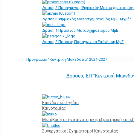
Δράση 2 Προηγμένος Ψηφιακός Μετασχηματισμός
Δράση 3 Ψηφιακός Μετασχηματισμός ΜμΕ Αιχμής
Δράση 1 Πράσινος Μετασχηματισμός ΜμΕ
Δράση 2 Πράσινη Παραγωγική Επένδυση ΜμΕ
Πρόγραμμα “Κεντρική Μακεδονία” 2021-2027
Δράσεις ΕΠ "Κεντρική Μακεδο
Επενδυτικά Σχέδια
Καινοτομίας
Μετάβαση στην καινοτομική, εξωστρεφή και έξ
Συνεργατικοί Σχηματισμοί Καινοτομίας