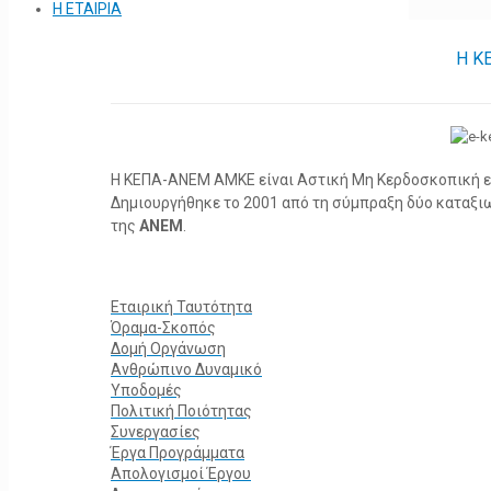
Η ΕΤΑΙΡΙΑ
Η Κ
Η ΚΕΠΑ-ΑΝΕΜ ΑΜΚΕ είναι Αστική Μη Κερδοσκοπική ετα
Δημιουργήθηκε το 2001 από τη σύμπραξη δύο καταξ
της
ΑΝΕΜ
.
Εταιρική Ταυτότητα
Όραμα-Σκοπός
Δομή Οργάνωση
Ανθρώπινο Δυναμικό
Υποδομές
Πολιτική Ποιότητας
Συνεργασίες
Έργα Προγράμματα
Απολογισμοί Έργου