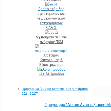
Δράση στήριξης
υφιστάμενων και
νέων κοινωνικών
επιχειρήσεων
Κ.ΑΛ.Ο.
Δημιουργία ΝΘΕ για
ανέργους ΠΚΜ
Αφετηρία
Kαινοτομίας &
Εξωστρέφειας
Κλειδί Προόδου
Πρόγραμμα “Δίκαιη Αναπτυξιακή Μετάβαση
2021-2027”
Πρόγραμμα "Δίκαιη Αναπτυξιακής Μ