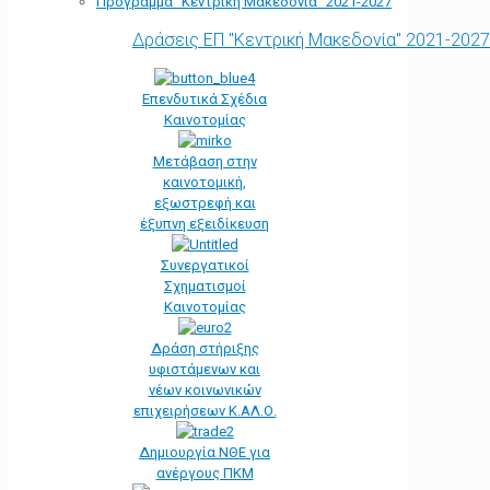
Πρόγραμμα “Κεντρική Μακεδονία” 2021-2027
Δράσεις ΕΠ "Κεντρική Μακεδονία" 2021-2027
Επενδυτικά Σχέδια
Καινοτομίας
Μετάβαση στην
καινοτομική,
εξωστρεφή και
έξυπνη εξειδίκευση
Συνεργατικοί
Σχηματισμοί
Καινοτομίας
Δράση στήριξης
υφιστάμενων και
νέων κοινωνικών
επιχειρήσεων Κ.ΑΛ.Ο.
Δημιουργία ΝΘΕ για
ανέργους ΠΚΜ