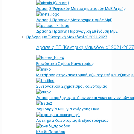
Δράση 3 Ψηφιακός Μετασχηματισμός ΜμΕ Αιχμής
Δράση 1 Πράσινος Μετασχηματισμός ΜμΕ
Δράση 2 Πράσινη Παραγωγική Επένδυση ΜμΕ
Πρόγραμμα “Κεντρική Μακεδονία” 2021-2027
Δράσεις ΕΠ "Κεντρική Μακεδονία" 2021-2027
Επενδυτικά Σχέδια Καινοτομίας
Μετάβαση στην καινοτομική, εξωστρεφή και έξυπνη ε
Συνεργατικοί Σχηματισμοί Καινοτομίας
Δράση στήριξης υφιστάμενων και νέων κοινωνικών επ
Δημιουργία ΝΘΕ για ανέργους ΠΚΜ
Αφετηρία Kαινοτομίας & Εξωστρέφειας
Κλειδί Προόδου