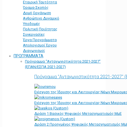
Εταιρική Ταυτότητα
Όραμα-Σκοπός
Δομή Οργάνωση
Ανθρώπινο Δυναμικό
Υποδομές
Πολιτική Ποιότητας
Συνεργασίες
Έργα Προγράμματα
Απολογισμοί Έργου
Διαγωνισμοί
ΠΡΟΓΡΑΜΜΑΤΑ
Πρόγραμμα “Ανταγωνιστικότητα 2021-2027”
(ΕΠΑΝ/ΕΣΠΑ 2021-2027)
Πρόγραμμα "Ανταγωνιστικότητα 2021-2027" 
Ενίσχυση της Ίδρυσης και Λειτουργίας Νέων Μικρομε
Ενίσχυση της Ίδρυσης και Λειτουργίας Νέων Μικρομε
Δράση 1 Βασικός Ψηφιακός Μετασχηματισμός ΜμΕ
Δράση 2 Προηγμένος Ψηφιακός Μετασχηματισμός Μμ