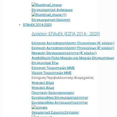
Επιχειρηματική Ανάκαμψη
Επιχειρηματική Εκκίνηση
ΕΠΑνΕΚ 2014-2020
Δράσεις ΕΠΑνΕΚ (ΕΣΠΑ 2014 - 2020)
Ενίσχυση Αυτοαπασχόλησης Πτυχιούχων (Α' κύκλος)
Ενίσχυση Αυτοαπασχόλησης Πτυχιούχων (Β' κύκλος)
Νεοφυής Επιχειρηματικότητα (Α' κύκλος)
Αναβάθμιση Πολύ Μικρών και Μικρών Επιχειρήσεων
Επιχειρούμε Έξω
Ενίσχυση Τουριστικών ΜΜΕ
Ίδρυση Τουριστικών ΜΜΕ
Ενίσχυση Περιβαλλοντικής Βιομηχανίας
Ψηφιακό Βήμα
Ψηφιακό Άλμα
Ποιοτικός Εκσυγχρονισμός
Εργαλειοθήκη Eπιχειρηματικότητας
Εργαλειοθήκη Ανταγωνιστικότητας
Θερμαντικά Σώματα Εστίασης