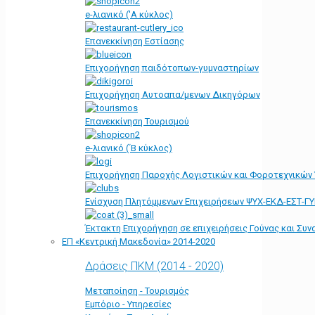
e-λιανικό ('Α κύκλος)
Επανεκκίνηση Εστίασης
Επιχορήγηση παιδότοπων-γυμναστηρίων
Επιχορήγηση Αυτοαπα/μενων Δικηγόρων
Επανεκκίνηση Τουρισμού
e-λιανικό (΄Β κύκλος)
Επιχορήγηση Παροχής Λογιστικών και Φοροτεχνικών
Ενίσχυση Πλητόμμενων Επιχειρήσεων ΨΥΧ-ΕΚΔ-ΕΣΤ-Γ
Έκτακτη Επιχορήγηση σε επιχειρήσεις Γούνας και Συ
ΕΠ «Kεντρική Μακεδονία» 2014-2020
Δράσεις ΠΚΜ (2014 - 2020)
Μεταποίηση - Τουρισμός
Εμπόριο - Υπηρεσίες