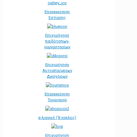
Επανεκκίνηση
Εστίασης
Επιχορήγηση
παιδότοπων-
γυμναστηρίων
Επιχορήγηση
Αυτοαπα/μενων
Δικηγόρων
Επανεκκίνηση
Τουρισμού
e-λιανικό (΄Β κύκλος)
Επιχορήγηση