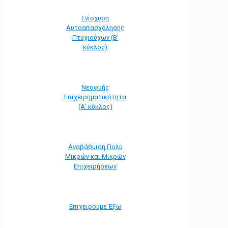
Ενίσχυση
Αυτοαπασχόλησης
Πτυχιούχων (Β'
κύκλος)
Νεοφυής
Επιχειρηματικότητα
(Α' κύκλος)
Αναβάθμιση Πολύ
Μικρών και Μικρών
Επιχειρήσεων
Επιχειρούμε Έξω