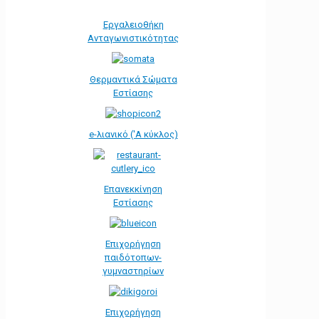
Εργαλειοθήκη
Ανταγωνιστικότητας
Θερμαντικά Σώματα
Εστίασης
e-λιανικό ('Α κύκλος)
Επανεκκίνηση
Εστίασης
Επιχορήγηση
παιδότοπων-
γυμναστηρίων
Επιχορήγηση