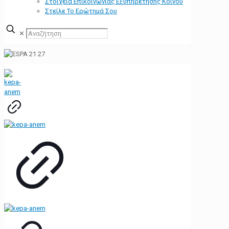
Στοιχεία Επικοινωνίας Εξυπηρέτησης Κοινού
Στείλε Το Ερώτημά Σου
✕