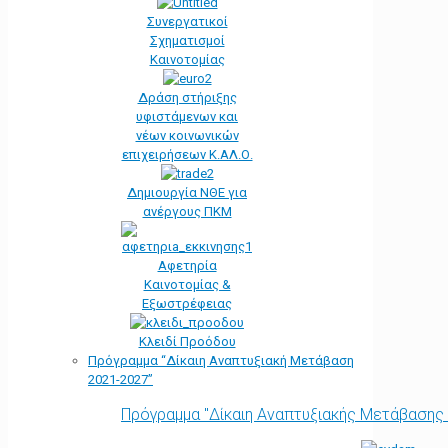
Συνεργατικοί
Σχηματισμοί
Καινοτομίας
Δράση στήριξης
υφιστάμενων και
νέων κοινωνικών
επιχειρήσεων Κ.ΑΛ.Ο.
Δημιουργία ΝΘΕ για
ανέργους ΠΚΜ
Αφετηρία
Kαινοτομίας &
Εξωστρέφειας
Κλειδί Προόδου
Πρόγραμμα “Δίκαιη Αναπτυξιακή Μετάβαση
2021-2027”
Πρόγραμμα "Δίκαιη Αναπτυξιακής Μετάβασης