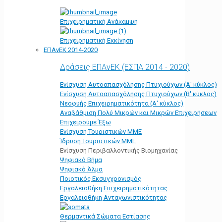
Επιχειρηματική Ανάκαμψη
Επιχειρηματική Εκκίνηση
ΕΠΑνΕΚ 2014-2020
Δράσεις ΕΠΑνΕΚ (ΕΣΠΑ 2014 - 2020)
Ενίσχυση Αυτοαπασχόλησης Πτυχιούχων (Α' κύκλος)
Ενίσχυση Αυτοαπασχόλησης Πτυχιούχων (Β' κύκλος)
Νεοφυής Επιχειρηματικότητα (Α' κύκλος)
Αναβάθμιση Πολύ Μικρών και Μικρών Επιχειρήσεων
Επιχειρούμε Έξω
Ενίσχυση Τουριστικών ΜΜΕ
Ίδρυση Τουριστικών ΜΜΕ
Ενίσχυση Περιβαλλοντικής Βιομηχανίας
Ψηφιακό Βήμα
Ψηφιακό Άλμα
Ποιοτικός Εκσυγχρονισμός
Εργαλειοθήκη Eπιχειρηματικότητας
Εργαλειοθήκη Ανταγωνιστικότητας
Θερμαντικά Σώματα Εστίασης