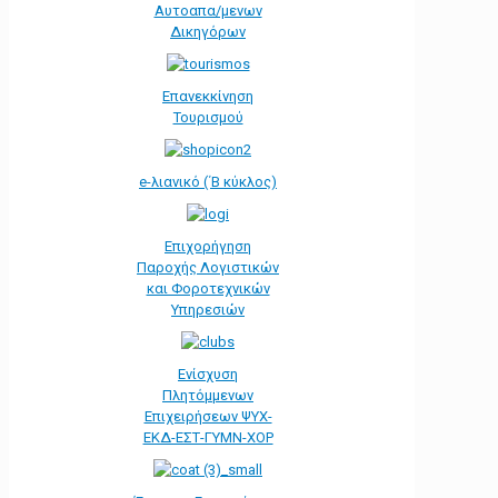
Αυτοαπα/μενων
Δικηγόρων
Επανεκκίνηση
Τουρισμού
e-λιανικό (΄Β κύκλος)
Επιχορήγηση
Παροχής Λογιστικών
και Φοροτεχνικών
Υπηρεσιών
Ενίσχυση
Πλητόμμενων
Επιχειρήσεων ΨΥΧ-
ΕΚΔ-ΕΣΤ-ΓΥΜΝ-ΧΟΡ