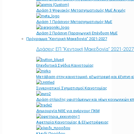
Δράση 3 Ψηφιακός Μετασχηματισμός ΜμΕ Αιχμής
Δράση 1 Πράσινος Μετασχηματισμός ΜμΕ
Δράση 2 Πράσινη Παραγωγική Επένδυση ΜμΕ
Πρόγραμμα “Κεντρική Μακεδονία” 2021-2027
Δράσεις ΕΠ "Κεντρική Μακεδονία" 2021-2027
Επενδυτικά Σχέδια Καινοτομίας
Μετάβαση στην καινοτομική, εξωστρεφή και έξυπνη ε
Συνεργατικοί Σχηματισμοί Καινοτομίας
Δράση στήριξης υφιστάμενων και νέων κοινωνικών επ
Δημιουργία ΝΘΕ για ανέργους ΠΚΜ
Αφετηρία Kαινοτομίας & Εξωστρέφειας
Κλειδί Προόδου