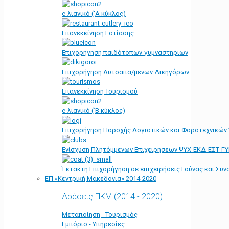
e-λιανικό ('Α κύκλος)
Επανεκκίνηση Εστίασης
Επιχορήγηση παιδότοπων-γυμναστηρίων
Επιχορήγηση Αυτοαπα/μενων Δικηγόρων
Επανεκκίνηση Τουρισμού
e-λιανικό (΄Β κύκλος)
Επιχορήγηση Παροχής Λογιστικών και Φοροτεχνικών
Ενίσχυση Πλητόμμενων Επιχειρήσεων ΨΥΧ-ΕΚΔ-ΕΣΤ-Γ
Έκτακτη Επιχορήγηση σε επιχειρήσεις Γούνας και Συ
ΕΠ «Kεντρική Μακεδονία» 2014-2020
Δράσεις ΠΚΜ (2014 - 2020)
Μεταποίηση - Τουρισμός
Εμπόριο - Υπηρεσίες