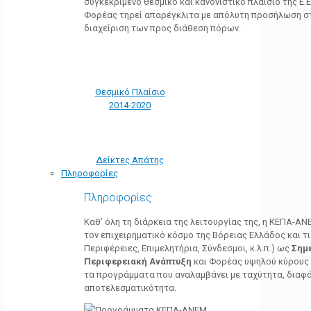
συγκεκριμένο θεσμικό και κανονιστικό πλαίσιο της Ε.Ε.
Φορέας τηρεί απαρέγκλιτα με απόλυτη προσήλωση στ
διαχείριση των προς διάθεση πόρων.
Θεσμικό Πλαίσιο
2014-2020
Δείκτες Απάτης
Πληροφορίες
Πληροφορίες
Καθ’ όλη τη διάρκεια της λειτουργίας της, η ΚΕΠΑ-Α
τον επιχειρηματικό κόσμο της Βόρειας Ελλάδος και τ
Περιφέρειες, Επιμελητήρια, Σύνδεσμοι, κ.λ.π.) ως
Σημ
Περιφερειακή Ανάπτυξη
και Φορέας υψηλού κύρους κ
τα προγράμματα που αναλαμβάνει με ταχύτητα, διαφά
αποτελεσματικότητα.