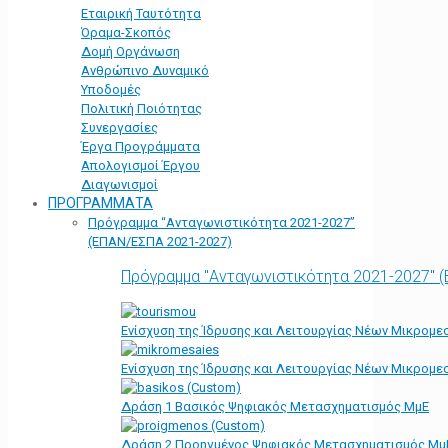
Εταιρική Ταυτότητα
Όραμα-Σκοπός
Δομή Οργάνωση
Ανθρώπινο Δυναμικό
Υποδομές
Πολιτική Ποιότητας
Συνεργασίες
Έργα Προγράμματα
Απολογισμοί Έργου
Διαγωνισμοί
ΠΡΟΓΡΑΜΜΑΤΑ
Πρόγραμμα “Ανταγωνιστικότητα 2021-2027”
(ΕΠΑΝ/ΕΣΠΑ 2021-2027)
Πρόγραμμα "Ανταγωνιστικότητα 2021-2027" 
Ενίσχυση της Ίδρυσης και Λειτουργίας Νέων Μικρομε
Ενίσχυση της Ίδρυσης και Λειτουργίας Νέων Μικρομε
Δράση 1 Βασικός Ψηφιακός Μετασχηματισμός ΜμΕ
Δράση 2 Προηγμένος Ψηφιακός Μετασχηματισμός Μμ