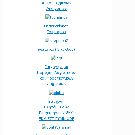
Αυτοαπα/μενων
Δικηγόρων
Επανεκκίνηση
Τουρισμού
e-λιανικό (΄Β κύκλος)
Επιχορήγηση
Παροχής Λογιστικών
και Φοροτεχνικών
Υπηρεσιών
Ενίσχυση
Πλητόμμενων
Επιχειρήσεων ΨΥΧ-
ΕΚΔ-ΕΣΤ-ΓΥΜΝ-ΧΟΡ