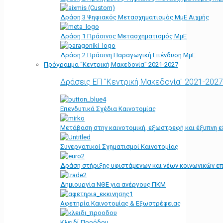
Δράση 3 Ψηφιακός Μετασχηματισμός ΜμΕ Αιχμής
Δράση 1 Πράσινος Μετασχηματισμός ΜμΕ
Δράση 2 Πράσινη Παραγωγική Επένδυση ΜμΕ
Πρόγραμμα “Κεντρική Μακεδονία” 2021-2027
Δράσεις ΕΠ "Κεντρική Μακεδονία" 2021-2027
Επενδυτικά Σχέδια Καινοτομίας
Μετάβαση στην καινοτομική, εξωστρεφή και έξυπνη ε
Συνεργατικοί Σχηματισμοί Καινοτομίας
Δράση στήριξης υφιστάμενων και νέων κοινωνικών επ
Δημιουργία ΝΘΕ για ανέργους ΠΚΜ
Αφετηρία Kαινοτομίας & Εξωστρέφειας
Κλειδί Προόδου