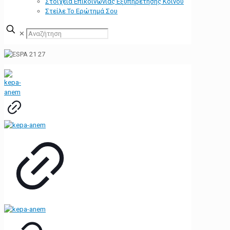
Στοιχεία Επικοινωνίας Εξυπηρέτησης Κοινού
Στείλε Το Ερώτημά Σου
✕