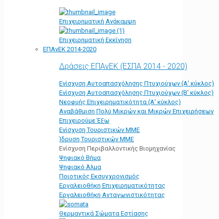
Επιχειρηματική Ανάκαμψη
Επιχειρηματική Εκκίνηση
ΕΠΑνΕΚ 2014-2020
Δράσεις ΕΠΑνΕΚ (ΕΣΠΑ 2014 - 2020)
Ενίσχυση Αυτοαπασχόλησης Πτυχιούχων (Α' κύκλος)
Ενίσχυση Αυτοαπασχόλησης Πτυχιούχων (Β' κύκλος)
Νεοφυής Επιχειρηματικότητα (Α' κύκλος)
Αναβάθμιση Πολύ Μικρών και Μικρών Επιχειρήσεων
Επιχειρούμε Έξω
Ενίσχυση Τουριστικών ΜΜΕ
Ίδρυση Τουριστικών ΜΜΕ
Ενίσχυση Περιβαλλοντικής Βιομηχανίας
Ψηφιακό Βήμα
Ψηφιακό Άλμα
Ποιοτικός Εκσυγχρονισμός
Εργαλειοθήκη Eπιχειρηματικότητας
Εργαλειοθήκη Ανταγωνιστικότητας
Θερμαντικά Σώματα Εστίασης