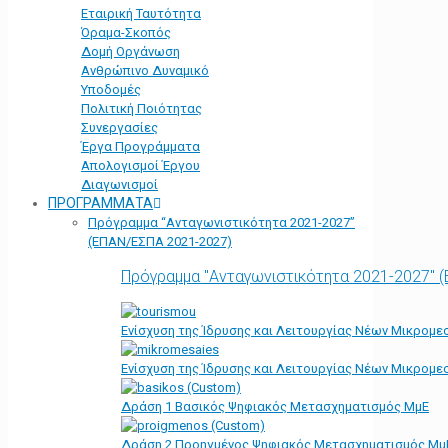
Εταιρική Ταυτότητα
Όραμα-Σκοπός
Δομή Οργάνωση
Ανθρώπινο Δυναμικό
Υποδομές
Πολιτική Ποιότητας
Συνεργασίες
Έργα Προγράμματα
Απολογισμοί Έργου
Διαγωνισμοί
ΠΡΟΓΡΑΜΜΑΤΑ
Πρόγραμμα “Ανταγωνιστικότητα 2021-2027”
(ΕΠΑΝ/ΕΣΠΑ 2021-2027)
Πρόγραμμα "Ανταγωνιστικότητα 2021-2027" 
Ενίσχυση της Ίδρυσης και Λειτουργίας Νέων Μικρομε
Ενίσχυση της Ίδρυσης και Λειτουργίας Νέων Μικρομε
Δράση 1 Βασικός Ψηφιακός Μετασχηματισμός ΜμΕ
Δράση 2 Προηγμένος Ψηφιακός Μετασχηματισμός Μμ