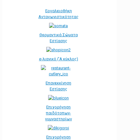
Εργαλειοθήκη
Ανταγωνιστικότητας
Θερμαντικά Σώματα
Εστίασης
e-λιανικό ('Α κύκλος)
Επανεκκίνηση
Εστίασης
Επιχορήγηση
παιδότοπων-
γυμναστηρίων
Επιχορήγηση