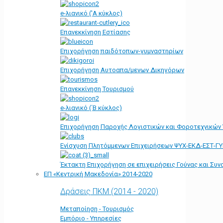
e-λιανικό ('Α κύκλος)
Επανεκκίνηση Εστίασης
Επιχορήγηση παιδότοπων-γυμναστηρίων
Επιχορήγηση Αυτοαπα/μενων Δικηγόρων
Επανεκκίνηση Τουρισμού
e-λιανικό (΄Β κύκλος)
Επιχορήγηση Παροχής Λογιστικών και Φοροτεχνικών
Ενίσχυση Πλητόμμενων Επιχειρήσεων ΨΥΧ-ΕΚΔ-ΕΣΤ-Γ
Έκτακτη Επιχορήγηση σε επιχειρήσεις Γούνας και Συ
ΕΠ «Kεντρική Μακεδονία» 2014-2020
Δράσεις ΠΚΜ (2014 - 2020)
Μεταποίηση - Τουρισμός
Εμπόριο - Υπηρεσίες