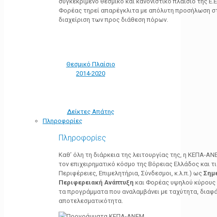
συγκεκριμένο θεσμικό και κανονιστικό πλαίσιο της Ε.Ε.
Φορέας τηρεί απαρέγκλιτα με απόλυτη προσήλωση στ
διαχείριση των προς διάθεση πόρων.
Θεσμικό Πλαίσιο
2014-2020
Δείκτες Απάτης
Πληροφορίες
Πληροφορίες
Καθ’ όλη τη διάρκεια της λειτουργίας της, η ΚΕΠΑ-Α
τον επιχειρηματικό κόσμο της Βόρειας Ελλάδος και τ
Περιφέρειες, Επιμελητήρια, Σύνδεσμοι, κ.λ.π.) ως
Σημ
Περιφερειακή Ανάπτυξη
και Φορέας υψηλού κύρους κ
τα προγράμματα που αναλαμβάνει με ταχύτητα, διαφά
αποτελεσματικότητα.