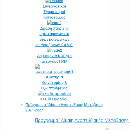
Συνεργατικοί
Σχηματισμοί
Καινοτομίας
Δράση στήριξης
υφιστάμενων και
νέων κοινωνικών
επιχειρήσεων Κ.ΑΛ.Ο.
Δημιουργία ΝΘΕ για
ανέργους ΠΚΜ
Αφετηρία
Kαινοτομίας &
Εξωστρέφειας
Κλειδί Προόδου
Πρόγραμμα “Δίκαιη Αναπτυξιακή Μετάβαση
2021-2027”
Πρόγραμμα "Δίκαιη Αναπτυξιακής Μετάβασης