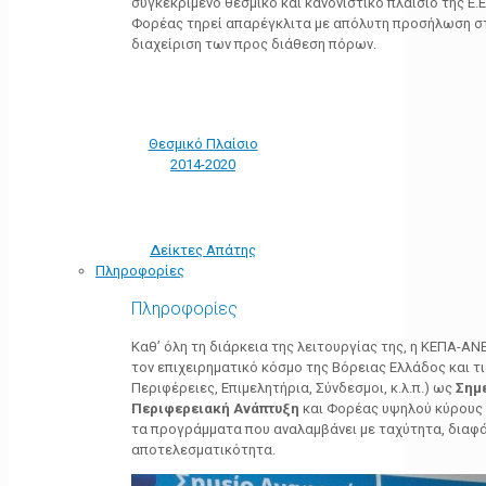
συγκεκριμένο θεσμικό και κανονιστικό πλαίσιο της Ε.Ε.
Φορέας τηρεί απαρέγκλιτα με απόλυτη προσήλωση στ
διαχείριση των προς διάθεση πόρων.
Θεσμικό Πλαίσιο
2014-2020
Δείκτες Απάτης
Πληροφορίες
Πληροφορίες
Καθ’ όλη τη διάρκεια της λειτουργίας της, η ΚΕΠΑ-Α
τον επιχειρηματικό κόσμο της Βόρειας Ελλάδος και τ
Περιφέρειες, Επιμελητήρια, Σύνδεσμοι, κ.λ.π.) ως
Σημ
Περιφερειακή Ανάπτυξη
και Φορέας υψηλού κύρους κ
τα προγράμματα που αναλαμβάνει με ταχύτητα, διαφά
αποτελεσματικότητα.