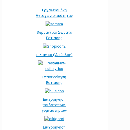
Εργαλειοθήκη
Ανταγωνιστικότητας
Θερμαντικά Σώματα
Εστίασης
e-λιανικό ('Α κύκλος)
Επανεκκίνηση
Εστίασης
Επιχορήγηση
παιδότοπων-
γυμναστηρίων
Επιχορήγηση