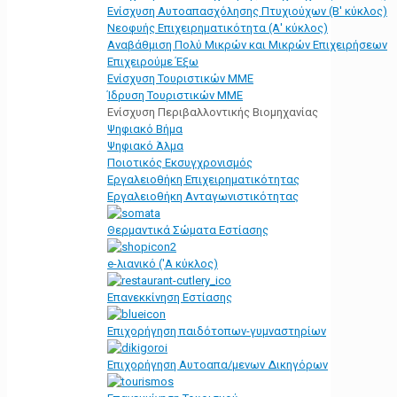
Ενίσχυση Αυτοαπασχόλησης Πτυχιούχων (Β' κύκλος)
Νεοφυής Επιχειρηματικότητα (Α' κύκλος)
Αναβάθμιση Πολύ Μικρών και Μικρών Επιχειρήσεων
Επιχειρούμε Έξω
Ενίσχυση Τουριστικών ΜΜΕ
Ίδρυση Τουριστικών ΜΜΕ
Ενίσχυση Περιβαλλοντικής Βιομηχανίας
Ψηφιακό Βήμα
Ψηφιακό Άλμα
Ποιοτικός Εκσυγχρονισμός
Εργαλειοθήκη Eπιχειρηματικότητας
Εργαλειοθήκη Ανταγωνιστικότητας
Θερμαντικά Σώματα Εστίασης
e-λιανικό ('Α κύκλος)
Επανεκκίνηση Εστίασης
Επιχορήγηση παιδότοπων-γυμναστηρίων
Επιχορήγηση Αυτοαπα/μενων Δικηγόρων