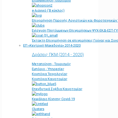
Επανεκκίνηση Τουρισμού
e-λιανικό (΄Β κύκλος)
Επιχορήγηση Παροχής Λογιστικών και Φοροτεχνικών
Ενίσχυση Πλητόμμενων Επιχειρήσεων ΨΥΧ-ΕΚΔ-ΕΣΤ-Γ
Έκτακτη Επιχορήγηση σε επιχειρήσεις Γούνας και Συ
ΕΠ «Kεντρική Μακεδονία» 2014-2020
Δράσεις ΠΚΜ (2014 - 2020)
Μεταποίηση - Τουρισμός
Εμπόριο - Υπηρεσίες
Κουπόνια Τεχνολογίας
Κουπόνια Καινοτομίας
Επενδυτικά Σχέδια Καινοτομίας
Κεφάλαιο Κίνησης Covid-19
Clusters