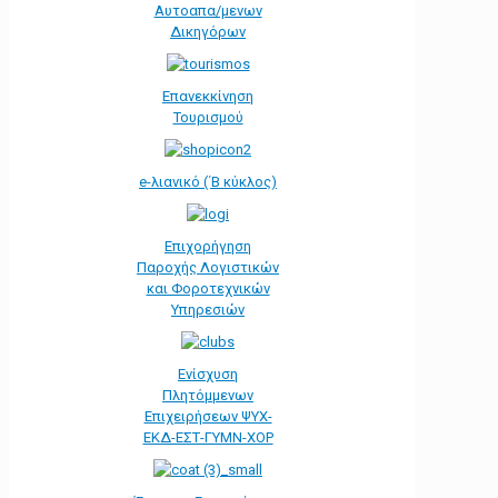
Αυτοαπα/μενων
Δικηγόρων
Επανεκκίνηση
Τουρισμού
e-λιανικό (΄Β κύκλος)
Επιχορήγηση
Παροχής Λογιστικών
και Φοροτεχνικών
Υπηρεσιών
Ενίσχυση
Πλητόμμενων
Επιχειρήσεων ΨΥΧ-
ΕΚΔ-ΕΣΤ-ΓΥΜΝ-ΧΟΡ