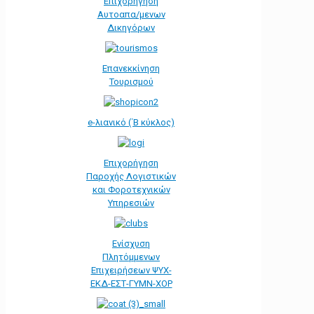
Επιχορήγηση
Αυτοαπα/μενων
Δικηγόρων
Επανεκκίνηση
Τουρισμού
e-λιανικό (΄Β κύκλος)
Επιχορήγηση
Παροχής Λογιστικών
και Φοροτεχνικών
Υπηρεσιών
Ενίσχυση
Πλητόμμενων
Επιχειρήσεων ΨΥΧ-
ΕΚΔ-ΕΣΤ-ΓΥΜΝ-ΧΟΡ