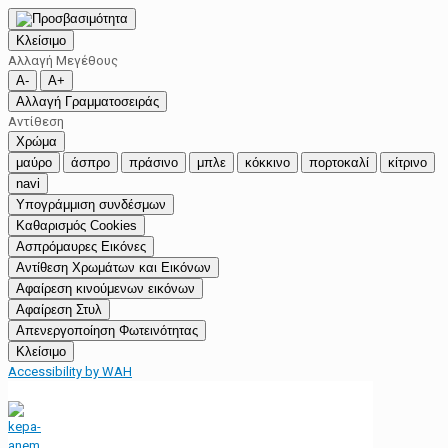
Κλείσιμο
Αλλαγή Μεγέθους
A-
A+
Αλλαγή Γραμματοσειράς
Αντίθεση
Χρώμα
μαύρο
άσπρο
πράσινο
μπλε
κόκκινο
πορτοκαλί
κίτρινο
navi
Υπογράμμιση συνδέσμων
Καθαρισμός Cookies
Ασπρόμαυρες Εικόνες
Αντίθεση Χρωμάτων και Εικόνων
Αφαίρεση κινούμενων εικόνων
Αφαίρεση Στυλ
Απενεργοποίηση Φωτεινότητας
Κλείσιμο
Accessibility by WAH