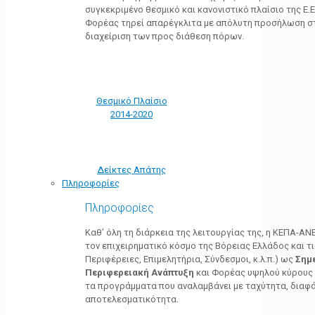
συγκεκριμένο θεσμικό και κανονιστικό πλαίσιο της Ε.Ε.
Φορέας τηρεί απαρέγκλιτα με απόλυτη προσήλωση στ
διαχείριση των προς διάθεση πόρων.
Θεσμικό Πλαίσιο
2014-2020
Δείκτες Απάτης
Πληροφορίες
Πληροφορίες
Καθ’ όλη τη διάρκεια της λειτουργίας της, η ΚΕΠΑ-Α
τον επιχειρηματικό κόσμο της Βόρειας Ελλάδος και τ
Περιφέρειες, Επιμελητήρια, Σύνδεσμοι, κ.λ.π.) ως
Σημ
Περιφερειακή Ανάπτυξη
και Φορέας υψηλού κύρους κ
τα προγράμματα που αναλαμβάνει με ταχύτητα, διαφά
αποτελεσματικότητα.