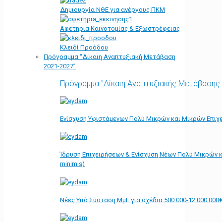
Δημιουργία ΝΘΕ για ανέργους ΠΚΜ
Αφετηρία Kαινοτομίας & Εξωστρέφειας
Κλειδί Προόδου
Πρόγραμμα “Δίκαιη Αναπτυξιακή Μετάβαση
2021-2027”
Πρόγραμμα "Δίκαιη Αναπτυξιακής Μετάβασης
Ενίσχυση Υφιστάμενων Πολύ Μικρών και Μικρών Επιχε
Ίδρυση Επιχειρήσεων & Ενίσχυση Νέων Πολύ Μικρών κ
minimis)
Νέες Υπό Σύσταση ΜμΕ για σχέδια 500.000-12.000.000