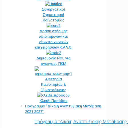
Συνεργατικοί
Σχηματισμοί
Καινοτομίας
Δράση στήριξης
υφιστάμενων και
νέων κοινωνικών
επιχειρήσεων Κ.ΑΛ.Ο.
Δημιουργία ΝΘΕ για
ανέργους ΠΚΜ
Αφετηρία
Kαινοτομίας &
Εξωστρέφειας
Κλειδί Προόδου
Πρόγραμμα “Δίκαιη Αναπτυξιακή Μετάβαση
2021-2027”
Πρόγραμμα "Δίκαιη Αναπτυξιακής Μετάβασης