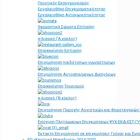
Ποιοτικός Εκσυγχρονισμός
Εργαλειοθήκη Eπιχειρηματικότητας
Εργαλειοθήκη Ανταγωνιστικότητας
Θερμαντικά Σώματα Εστίασης
e-λιανικό ('Α κύκλος)
Επανεκκίνηση Εστίασης
Επιχορήγηση παιδότοπων-γυμναστηρίων
Επιχορήγηση Αυτοαπα/μενων Δικηγόρων
Επανεκκίνηση Τουρισμού
e-λιανικό (΄Β κύκλος)
Επιχορήγηση Παροχής Λογιστικών και Φοροτεχνικών
Ενίσχυση Πλητόμμενων Επιχειρήσεων ΨΥΧ-ΕΚΔ-ΕΣΤ-Γ
Έκτακτη Επιχορήγηση σε επιχειρήσεις Γούνας και Συ
ΕΠ «Kεντρική Μακεδονία» 2014-2020