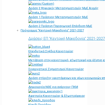
Δράση 3 Ψηφιακός Μετασχηματισμός ΜμΕ Αιχμής
Δράση 1 Πράσινος Μετασχηματισμός ΜμΕ
Δράση 2 Πράσινη Παραγωγική Επένδυση ΜμΕ
Πρόγραμμα “Κεντρική Μακεδονία” 2021-2027
Δράσεις ΕΠ "Κεντρική Μακεδονία" 2021-2027
Επενδυτικά Σχέδια Καινοτομίας
Μετάβαση στην καινοτομική, εξωστρεφή και έξυπνη ε
Συνεργατικοί Σχηματισμοί Καινοτομίας
Δράση στήριξης υφιστάμενων και νέων κοινωνικών επ
Δημιουργία ΝΘΕ για ανέργους ΠΚΜ
Αφετηρία Kαινοτομίας & Εξωστρέφειας
Κλειδί Προόδου