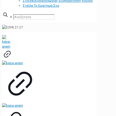
Στοιχεία Επικοινωνίας Εξυπηρέτησης Κοινού
Στείλε Το Ερώτημά Σου
✕