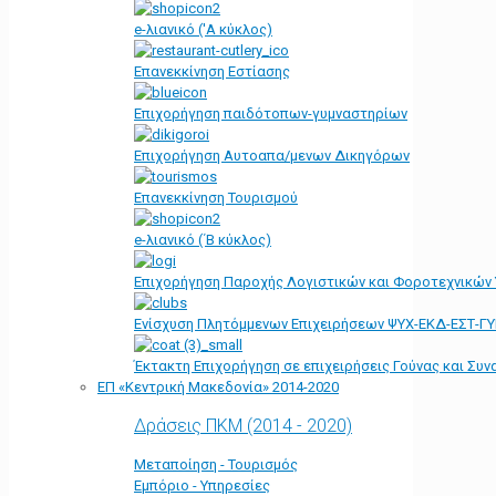
e-λιανικό ('Α κύκλος)
Επανεκκίνηση Εστίασης
Επιχορήγηση παιδότοπων-γυμναστηρίων
Επιχορήγηση Αυτοαπα/μενων Δικηγόρων
Επανεκκίνηση Τουρισμού
e-λιανικό (΄Β κύκλος)
Επιχορήγηση Παροχής Λογιστικών και Φοροτεχνικών
Ενίσχυση Πλητόμμενων Επιχειρήσεων ΨΥΧ-ΕΚΔ-ΕΣΤ-Γ
Έκτακτη Επιχορήγηση σε επιχειρήσεις Γούνας και Συ
ΕΠ «Kεντρική Μακεδονία» 2014-2020
Δράσεις ΠΚΜ (2014 - 2020)
Μεταποίηση - Τουρισμός
Εμπόριο - Υπηρεσίες