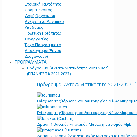
Εταιρική Ταυτότητα
Όραμα-Σκοπός
Δομή Οργάνωση
Ανθρώπινο Δυναμικό
Υποδομές
Πολιτική Ποιότητας
Συνεργασίες
Έργα Προγράμματα
Απολογισμοί Έργου
Διαγωνισμοί
ΠΡΟΓΡΑΜΜΑΤΑ
Πρόγραμμα “Ανταγωνιστικότητα 2021-2027”
(ΕΠΑΝ/ΕΣΠΑ 2021-2027)
Πρόγραμμα "Ανταγωνιστικότητα 2021-2027" 
Ενίσχυση της Ίδρυσης και Λειτουργίας Νέων Μικρομε
Ενίσχυση της Ίδρυσης και Λειτουργίας Νέων Μικρομε
Δράση 1 Βασικός Ψηφιακός Μετασχηματισμός ΜμΕ
Δράση 2 Προηγμένος Ψηφιακός Μετασχηματισμός Μμ