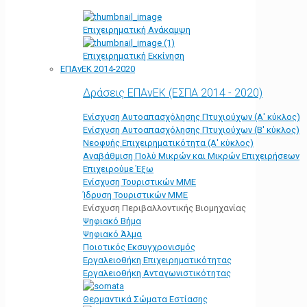
Επιχειρηματική Ανάκαμψη
Επιχειρηματική Εκκίνηση
ΕΠΑνΕΚ 2014-2020
Δράσεις ΕΠΑνΕΚ (ΕΣΠΑ 2014 - 2020)
Ενίσχυση Αυτοαπασχόλησης Πτυχιούχων (Α' κύκλος)
Ενίσχυση Αυτοαπασχόλησης Πτυχιούχων (Β' κύκλος)
Νεοφυής Επιχειρηματικότητα (Α' κύκλος)
Αναβάθμιση Πολύ Μικρών και Μικρών Επιχειρήσεων
Επιχειρούμε Έξω
Ενίσχυση Τουριστικών ΜΜΕ
Ίδρυση Τουριστικών ΜΜΕ
Ενίσχυση Περιβαλλοντικής Βιομηχανίας
Ψηφιακό Βήμα
Ψηφιακό Άλμα
Ποιοτικός Εκσυγχρονισμός
Εργαλειοθήκη Eπιχειρηματικότητας
Εργαλειοθήκη Ανταγωνιστικότητας
Θερμαντικά Σώματα Εστίασης