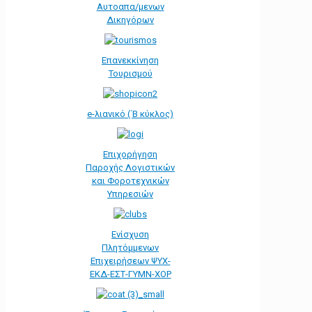
Αυτοαπα/μενων
Δικηγόρων
Επανεκκίνηση
Τουρισμού
e-λιανικό (΄Β κύκλος)
Επιχορήγηση
Παροχής Λογιστικών
και Φοροτεχνικών
Υπηρεσιών
Ενίσχυση
Πλητόμμενων
Επιχειρήσεων ΨΥΧ-
ΕΚΔ-ΕΣΤ-ΓΥΜΝ-ΧΟΡ