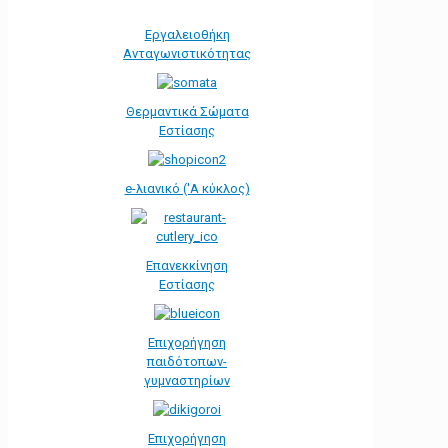
Εργαλειοθήκη
Ανταγωνιστικότητας
Θερμαντικά Σώματα
Εστίασης
e-λιανικό ('Α κύκλος)
Επανεκκίνηση
Εστίασης
Επιχορήγηση
παιδότοπων-
γυμναστηρίων
Επιχορήγηση