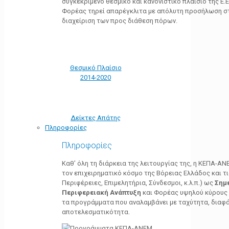
συγκεκριμένο θεσμικό και κανονιστικό πλαίσιο της Ε.Ε.
Φορέας τηρεί απαρέγκλιτα με απόλυτη προσήλωση στ
διαχείριση των προς διάθεση πόρων.
Θεσμικό Πλαίσιο
2014-2020
Δείκτες Απάτης
Πληροφορίες
Πληροφορίες
Καθ’ όλη τη διάρκεια της λειτουργίας της, η ΚΕΠΑ-Α
τον επιχειρηματικό κόσμο της Βόρειας Ελλάδος και τ
Περιφέρειες, Επιμελητήρια, Σύνδεσμοι, κ.λ.π.) ως
Σημ
Περιφερειακή Ανάπτυξη
και Φορέας υψηλού κύρους κ
τα προγράμματα που αναλαμβάνει με ταχύτητα, διαφά
αποτελεσματικότητα.