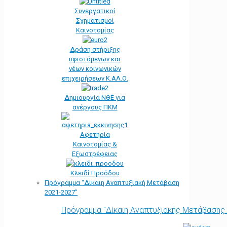
Συνεργατικοί
Σχηματισμοί
Καινοτομίας
Δράση στήριξης
υφιστάμενων και
νέων κοινωνικών
επιχειρήσεων Κ.ΑΛ.Ο.
Δημιουργία ΝΘΕ για
ανέργους ΠΚΜ
Αφετηρία
Kαινοτομίας &
Εξωστρέφειας
Κλειδί Προόδου
Πρόγραμμα “Δίκαιη Αναπτυξιακή Μετάβαση
2021-2027”
Πρόγραμμα "Δίκαιη Αναπτυξιακής Μετάβασης