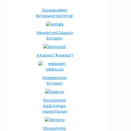
Εργαλειοθήκη
Ανταγωνιστικότητας
Θερμαντικά Σώματα
Εστίασης
e-λιανικό ('Α κύκλος)
Επανεκκίνηση
Εστίασης
Επιχορήγηση
παιδότοπων-
γυμναστηρίων
Επιχορήγηση