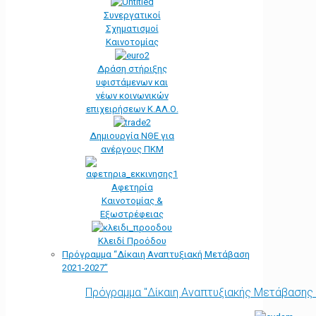
Συνεργατικοί
Σχηματισμοί
Καινοτομίας
Δράση στήριξης
υφιστάμενων και
νέων κοινωνικών
επιχειρήσεων Κ.ΑΛ.Ο.
Δημιουργία ΝΘΕ για
ανέργους ΠΚΜ
Αφετηρία
Kαινοτομίας &
Εξωστρέφειας
Κλειδί Προόδου
Πρόγραμμα “Δίκαιη Αναπτυξιακή Μετάβαση
2021-2027”
Πρόγραμμα "Δίκαιη Αναπτυξιακής Μετάβασης