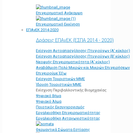
Επιχειρηματική Ανάκαμψη
Επιχειρηματική Εκκίνηση
ΕΠΑνΕΚ 2014-2020
Δράσεις ΕΠΑνΕΚ (ΕΣΠΑ 2014 - 2020)
Ενίσχυση Αυτοαπασχόλησης Πτυχιούχων (Α' κύκλος)
Ενίσχυση Αυτοαπασχόλησης Πτυχιούχων (Β' κύκλος)
Νεοφυής Επιχειρηματικότητα (Α' κύκλος)
Αναβάθμιση Πολύ Μικρών και Μικρών Επιχειρήσεων
Επιχειρούμε Έξω
Ενίσχυση Τουριστικών ΜΜΕ
Ίδρυση Τουριστικών ΜΜΕ
Ενίσχυση Περιβαλλοντικής Βιομηχανίας
Ψηφιακό Βήμα
Ψηφιακό Άλμα
Ποιοτικός Εκσυγχρονισμός
Εργαλειοθήκη Eπιχειρηματικότητας
Εργαλειοθήκη Ανταγωνιστικότητας
Θερμαντικά Σώματα Εστίασης