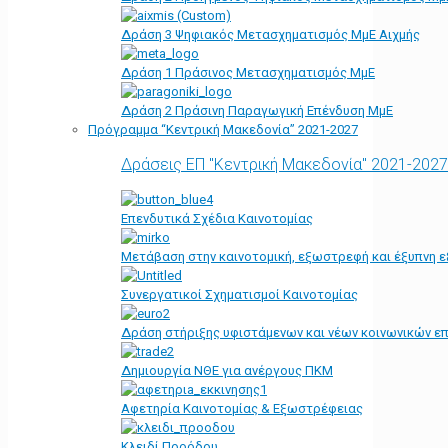
Δράση 3 Ψηφιακός Μετασχηματισμός ΜμΕ Αιχμής
Δράση 1 Πράσινος Μετασχηματισμός ΜμΕ
Δράση 2 Πράσινη Παραγωγική Επένδυση ΜμΕ
Πρόγραμμα “Κεντρική Μακεδονία” 2021-2027
Δράσεις ΕΠ "Κεντρική Μακεδονία" 2021-2027
Επενδυτικά Σχέδια Καινοτομίας
Μετάβαση στην καινοτομική, εξωστρεφή και έξυπνη ε
Συνεργατικοί Σχηματισμοί Καινοτομίας
Δράση στήριξης υφιστάμενων και νέων κοινωνικών επ
Δημιουργία ΝΘΕ για ανέργους ΠΚΜ
Αφετηρία Kαινοτομίας & Εξωστρέφειας
Κλειδί Προόδου