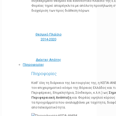
συγκεκριμένο θεσμικό και κανονιστικό πλαίσιο της Ε.Ε.
Φορέας τηρεί απαρέγκλιτα με απόλυτη προσήλωση στ
διαχείριση των προς διάθεση πόρων.
Θεσμικό Πλαίσιο
2014-2020
Δείκτες Απάτης
Πληροφορίες
Πληροφορίες
Καθ’ όλη τη διάρκεια της λειτουργίας της, η ΚΕΠΑ-Α
τον επιχειρηματικό κόσμο της Βόρειας Ελλάδος και τ
Περιφέρειες, Επιμελητήρια, Σύνδεσμοι, κ.λ.π.) ως
Σημ
Περιφερειακή Ανάπτυξη
και Φορέας υψηλού κύρους κ
τα προγράμματα που αναλαμβάνει με ταχύτητα, διαφά
αποτελεσματικότητα.