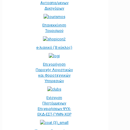
Αυτοαπα/μενων
Δικηγόρων
Επανεκκίνηση
Τουρισμού
e-λιανικό (΄Β κύκλος)
Επιχορήγηση
Παροχής Λογιστικών
και Φοροτεχνικών
Υπηρεσιών
Ενίσχυση
Πλητόμμενων
Επιχειρήσεων ΨΥΧ-
ΕΚΔ-ΕΣΤ-ΓΥΜΝ-ΧΟΡ