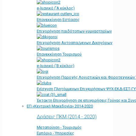
e-λιανικό ('Α κύκλος)
Επανεκκίνηση Εστίασης
Επιχορήγηση παιδότοπων-γυμναστηρίων
Επιχορήγηση Αυτοαπα/μενων Δικηγόρων
Επανεκκίνηση Τουρισμού
e-λιανικό (΄Β κύκλος)
Επιχορήγηση Παροχής Λογιστικών και Φοροτεχνικών
Ενίσχυση Πλητόμμενων Επιχειρήσεων ΨΥΧ-ΕΚΔ-ΕΣΤ-Γ
Έκτακτη Επιχορήγηση σε επιχειρήσεις Γούνας και Συ
ΕΠ «Kεντρική Μακεδονία» 2014-2020
Δράσεις ΠΚΜ (2014 - 2020)
Μεταποίηση - Τουρισμός
Εμπόριο - Υπηρεσίες