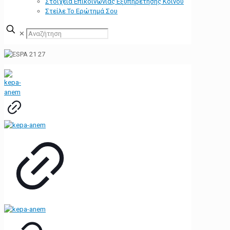
Στοιχεία Επικοινωνίας Εξυπηρέτησης Κοινού
Στείλε Το Ερώτημά Σου
✕