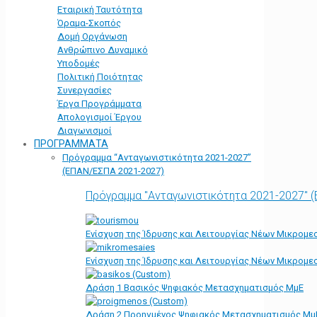
Εταιρική Ταυτότητα
Όραμα-Σκοπός
Δομή Οργάνωση
Ανθρώπινο Δυναμικό
Υποδομές
Πολιτική Ποιότητας
Συνεργασίες
Έργα Προγράμματα
Απολογισμοί Έργου
Διαγωνισμοί
ΠΡΟΓΡΑΜΜΑΤΑ
Πρόγραμμα “Ανταγωνιστικότητα 2021-2027”
(ΕΠΑΝ/ΕΣΠΑ 2021-2027)
Πρόγραμμα "Ανταγωνιστικότητα 2021-2027" 
Ενίσχυση της Ίδρυσης και Λειτουργίας Νέων Μικρομε
Ενίσχυση της Ίδρυσης και Λειτουργίας Νέων Μικρομε
Δράση 1 Βασικός Ψηφιακός Μετασχηματισμός ΜμΕ
Δράση 2 Προηγμένος Ψηφιακός Μετασχηματισμός Μμ