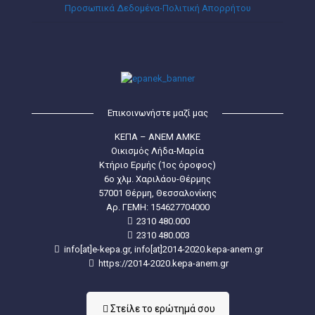
Προσωπικά Δεδομένα-Πολιτική Απορρήτου
Επικοινωνήστε μαζί μας
ΚΕΠΑ – ΑΝΕΜ ΑΜΚΕ
Οικισμός Λήδα-Μαρία
Κτήριο Ερμής (1ος όροφος)
6ο χλμ. Χαριλάου-Θέρμης
57001 Θέρμη, Θεσσαλονίκης
Aρ. ΓΕΜΗ: 154627704000
2310 480.000
2310 480.003
info[at]e-kepa.gr, info[at]2014-2020.kepa-anem.gr
https://2014-2020.kepa-anem.gr
Στείλε τo ερώτημά σου