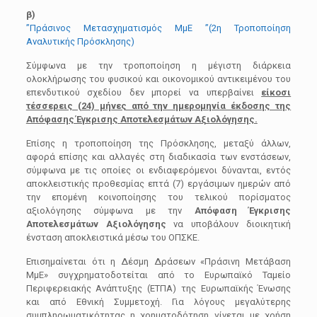
β)
”Πράσινος Μετασχηματισμός ΜμΕ ”(2η Τροποποίηση
Αναλυτικής Πρόσκλησης)
Σύμφωνα με την τροποποίηση η μέγιστη διάρκεια
ολοκλήρωσης του φυσικού και οικονομικού αντικειμένου του
επενδυτικού σχεδίου δεν μπορεί να υπερβαίνει
είκοσι
τέσσερεις (24) μήνες από την ημερομηνία έκδοσης της
Απόφασης Έγκρισης Αποτελεσμάτων Αξιολόγησης.
Επίσης η τροποποίηση της Πρόσκλησης, μεταξύ άλλων,
αφορά επίσης και αλλαγές στη διαδικασία των ενστάσεων,
σύμφωνα με τις οποίες οι ενδιαφερόμενοι δύνανται, εντός
αποκλειστικής προθεσμίας επτά (7) εργάσιμων ημερών από
την επομένη κοινοποίησης του τελικού πορίσματος
αξιολόγησης σύμφωνα με την
Απόφαση Έγκρισης
Αποτελεσμάτων Αξιολόγησης
να υποβάλουν διοικητική
ένσταση αποκλειστικά μέσω του ΟΠΣΚΕ.
Επισημαίνεται ότι η Δέσμη Δράσεων «Πράσινη Μετάβαση
ΜμΕ» συγχρηματοδοτείται από το Ευρωπαϊκό Ταμείο
Περιφερειακής Ανάπτυξης (ΕΤΠΑ) της Ευρωπαϊκής Ένωσης
και από Εθνική Συμμετοχή. Για λόγους μεγαλύτερης
συμπληρωματικότητας η χρηματοδότηση γίνεται με χρήση