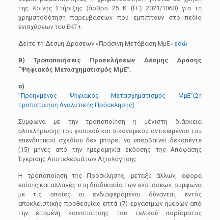
της Κοινής Στήριξης (άρθρο 25 Κ (ΕΕ) 2021/1060) για τη
χρηματοδότηση παρεμβάσεων που εμπίπτουν στο πεδίο
ενισχύσεων του ΕΚΤ+.
Δείτε τη Δέσμη Δράσεων «Πράσινη Μετάβαση ΜμΕ»
εδώ
Β)
Τροποποιήσεις Προσκλήσεων Δέσμης Δράσης
“Ψηφιακός Μετασχηματισμός ΜμΕ”.
α)
”Προηγμένος Ψηφιακός Μετασχηματισμός ΜμΕ”(2η
τροποποίηση Αναλυτικής Πρόσκλησης)
Σύμφωνα με την τροποποίηση η μέγιστη διάρκεια
ολοκλήρωσης του φυσικού και οικονομικού αντικειμένου του
επενδυτικού σχεδίου δεν μπορεί να υπερβαίνει δεκαπέντε
(15) μήνες από την ημερομηνία έκδοσης της Απόφασης
Έγκρισης Αποτελεσμάτων Αξιολόγησης.
Η τροποποίηση της Πρόσκλησης, μεταξύ άλλων, αφορά
επίσης και αλλαγές στη διαδικασία των ενστάσεων, σύμφωνα
με τις οποίες οι ενδιαφερόμενοι δύνανται, εντός
αποκλειστικής προθεσμίας επτά (7) εργάσιμων ημερών από
την επομένη κοινοποίησης του τελικού πορίσματος