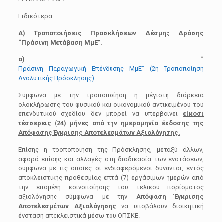
Ειδικότερα:
Α) Τροποποιήσεις Προσκλήσεων Δέσμης Δράσης
“Πράσινη Μετάβαση ΜμΕ”.
α)
”
Πράσινη Παραγωγική Επένδυσης ΜμΕ” (2η Τροποποίηση
Αναλυτικής Πρόσκλησης)
Σύμφωνα με την τροποποίηση η μέγιστη διάρκεια
ολοκλήρωσης του φυσικού και οικονομικού αντικειμένου του
επενδυτικού σχεδίου δεν μπορεί να υπερβαίνει
είκοσι
τέσσερεις (24) μήνες από την ημερομηνία έκδοσης της
Απόφασης Έγκρισης Αποτελεσμάτων Αξιολόγησης.
Επίσης η τροποποίηση της Πρόσκλησης, μεταξύ άλλων,
αφορά επίσης και αλλαγές στη διαδικασία των ενστάσεων,
σύμφωνα με τις οποίες οι ενδιαφερόμενοι δύνανται, εντός
αποκλειστικής προθεσμίας επτά (7) εργάσιμων ημερών από
την επομένη κοινοποίησης του τελικού πορίσματος
αξιολόγησης σύμφωνα με την
Απόφαση Έγκρισης
Αποτελεσμάτων Αξιολόγησης
να υποβάλουν διοικητική
ένσταση αποκλειστικά μέσω του ΟΠΣΚΕ.