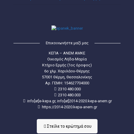
Επικοινωνήστε μαζί μας
ΚΕΠΑ – ΑΝΕΜ ΑΜΚΕ
Οικισμός Λήδα-Μαρία
Κτήριο Ερμής (1ος όροφος)
6ο χλμ. Χαριλάου-Θέρμης
57001 Θέρμη, Θεσσαλονίκης
Aρ. ΓΕΜΗ: 154627704000
2310 480.000
2310 480.003
info[at]e-kepa.gr, info[at]2014-2020.kepa-anem.gr
https://2014-2020.kepa-anem.gr
Στείλε τo ερώτημά σου