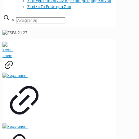
Στοιχεία Επικοινωνίας Εξυπηρέτησης Κοινού
Στείλε Το Ερώτημά Σου
✕