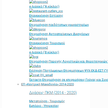
e-λιανικό ('Α κύκλος)
Επανεκκίνηση Εστίασης
Επιχορήγηση παιδότοπων-γυμναστηρίων
Επιχορήγηση Αυτοαπα/μενων Δικηγόρων
Επανεκκίνηση Τουρισμού
e-λιανικό (΄Β κύκλος)
Επιχορήγηση Παροχής Λογιστικών και Φοροτεχνικών
Ενίσχυση Πλητόμμενων Επιχειρήσεων ΨΥΧ-ΕΚΔ-ΕΣΤ-Γ
Έκτακτη Επιχορήγηση σε επιχειρήσεις Γούνας και Συ
ΕΠ «Kεντρική Μακεδονία» 2014-2020
Δράσεις ΠΚΜ (2014 - 2020)
Μεταποίηση - Τουρισμός
Εμπόριο - Υπηρεσίες