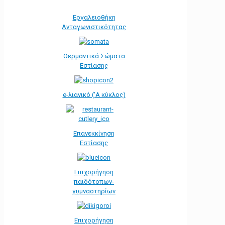
Εργαλειοθήκη
Ανταγωνιστικότητας
Θερμαντικά Σώματα
Εστίασης
e-λιανικό ('Α κύκλος)
Επανεκκίνηση
Εστίασης
Επιχορήγηση
παιδότοπων-
γυμναστηρίων
Επιχορήγηση