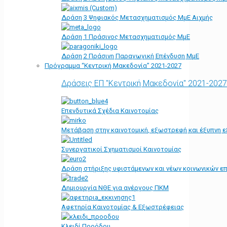
Δράση 3 Ψηφιακός Μετασχηματισμός ΜμΕ Αιχμής
Δράση 1 Πράσινος Μετασχηματισμός ΜμΕ
Δράση 2 Πράσινη Παραγωγική Επένδυση ΜμΕ
Πρόγραμμα “Κεντρική Μακεδονία” 2021-2027
Δράσεις ΕΠ "Κεντρική Μακεδονία" 2021-2027
Επενδυτικά Σχέδια Καινοτομίας
Μετάβαση στην καινοτομική, εξωστρεφή και έξυπνη ε
Συνεργατικοί Σχηματισμοί Καινοτομίας
Δράση στήριξης υφιστάμενων και νέων κοινωνικών επ
Δημιουργία ΝΘΕ για ανέργους ΠΚΜ
Αφετηρία Kαινοτομίας & Εξωστρέφειας
Κλειδί Προόδου