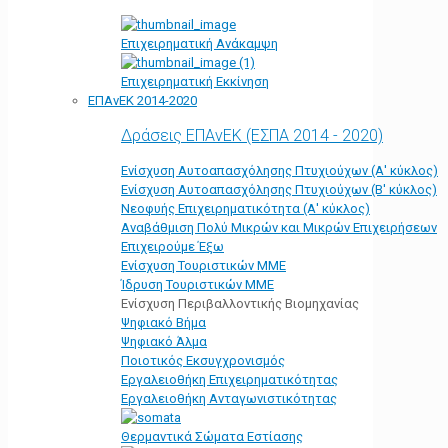
Επιχειρηματική Ανάκαμψη
Επιχειρηματική Εκκίνηση
ΕΠΑνΕΚ 2014-2020
Δράσεις ΕΠΑνΕΚ (ΕΣΠΑ 2014 - 2020)
Ενίσχυση Αυτοαπασχόλησης Πτυχιούχων (Α' κύκλος)
Ενίσχυση Αυτοαπασχόλησης Πτυχιούχων (Β' κύκλος)
Νεοφυής Επιχειρηματικότητα (Α' κύκλος)
Αναβάθμιση Πολύ Μικρών και Μικρών Επιχειρήσεων
Επιχειρούμε Έξω
Ενίσχυση Τουριστικών ΜΜΕ
Ίδρυση Τουριστικών ΜΜΕ
Ενίσχυση Περιβαλλοντικής Βιομηχανίας
Ψηφιακό Βήμα
Ψηφιακό Άλμα
Ποιοτικός Εκσυγχρονισμός
Εργαλειοθήκη Eπιχειρηματικότητας
Εργαλειοθήκη Ανταγωνιστικότητας
Θερμαντικά Σώματα Εστίασης