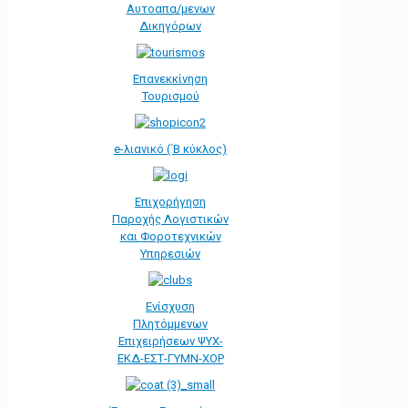
Αυτοαπα/μενων
Δικηγόρων
Επανεκκίνηση
Τουρισμού
e-λιανικό (΄Β κύκλος)
Επιχορήγηση
Παροχής Λογιστικών
και Φοροτεχνικών
Υπηρεσιών
Ενίσχυση
Πλητόμμενων
Επιχειρήσεων ΨΥΧ-
ΕΚΔ-ΕΣΤ-ΓΥΜΝ-ΧΟΡ