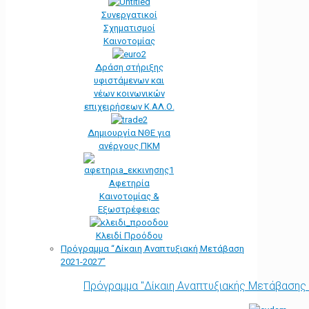
Συνεργατικοί
Σχηματισμοί
Καινοτομίας
Δράση στήριξης
υφιστάμενων και
νέων κοινωνικών
επιχειρήσεων Κ.ΑΛ.Ο.
Δημιουργία ΝΘΕ για
ανέργους ΠΚΜ
Αφετηρία
Kαινοτομίας &
Εξωστρέφειας
Κλειδί Προόδου
Πρόγραμμα “Δίκαιη Αναπτυξιακή Μετάβαση
2021-2027”
Πρόγραμμα "Δίκαιη Αναπτυξιακής Μετάβασης