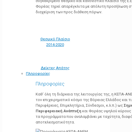
συγκεκριμένο θεσμικό και κανονιστικό πλαίσιο της Ε.Ε.
Φορέας τηρεί απαρέγκλιτα με απόλυτη προσήλωση στ
διαχείριση των προς διάθεση πόρων.
Θεσμικό Πλαίσιο
2014-2020
Δείκτες Απάτης
Πληροφορίες
Πληροφορίες
Καθ’ όλη τη διάρκεια της λειτουργίας της, η ΚΕΠΑ-Α
τον επιχειρηματικό κόσμο της Βόρειας Ελλάδος και τ
Περιφέρειες, Επιμελητήρια, Σύνδεσμοι, κ.λ.π.) ως
Σημ
Περιφερειακή Ανάπτυξη
και Φορέας υψηλού κύρους κ
τα προγράμματα που αναλαμβάνει με ταχύτητα, διαφά
αποτελεσματικότητα.