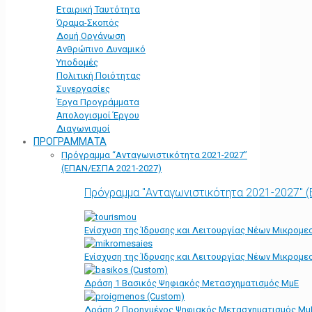
Εταιρική Ταυτότητα
Όραμα-Σκοπός
Δομή Οργάνωση
Ανθρώπινο Δυναμικό
Υποδομές
Πολιτική Ποιότητας
Συνεργασίες
Έργα Προγράμματα
Απολογισμοί Έργου
Διαγωνισμοί
ΠΡΟΓΡΑΜΜΑΤΑ
Πρόγραμμα “Ανταγωνιστικότητα 2021-2027”
(ΕΠΑΝ/ΕΣΠΑ 2021-2027)
Πρόγραμμα "Ανταγωνιστικότητα 2021-2027" 
Ενίσχυση της Ίδρυσης και Λειτουργίας Νέων Μικρομε
Ενίσχυση της Ίδρυσης και Λειτουργίας Νέων Μικρομε
Δράση 1 Βασικός Ψηφιακός Μετασχηματισμός ΜμΕ
Δράση 2 Προηγμένος Ψηφιακός Μετασχηματισμός Μμ