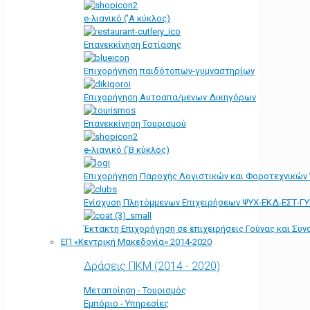
e-λιανικό ('Α κύκλος)
Επανεκκίνηση Εστίασης
Επιχορήγηση παιδότοπων-γυμναστηρίων
Επιχορήγηση Αυτοαπα/μενων Δικηγόρων
Επανεκκίνηση Τουρισμού
e-λιανικό (΄Β κύκλος)
Επιχορήγηση Παροχής Λογιστικών και Φοροτεχνικών
Ενίσχυση Πλητόμμενων Επιχειρήσεων ΨΥΧ-ΕΚΔ-ΕΣΤ-Γ
Έκτακτη Επιχορήγηση σε επιχειρήσεις Γούνας και Συ
ΕΠ «Kεντρική Μακεδονία» 2014-2020
Δράσεις ΠΚΜ (2014 - 2020)
Μεταποίηση - Τουρισμός
Εμπόριο - Υπηρεσίες