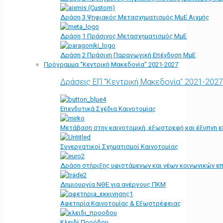
Δράση 3 Ψηφιακός Μετασχηματισμός ΜμΕ Αιχμής
Δράση 1 Πράσινος Μετασχηματισμός ΜμΕ
Δράση 2 Πράσινη Παραγωγική Επένδυση ΜμΕ
Πρόγραμμα “Κεντρική Μακεδονία” 2021-2027
Δράσεις ΕΠ "Κεντρική Μακεδονία" 2021-2027
Επενδυτικά Σχέδια Καινοτομίας
Μετάβαση στην καινοτομική, εξωστρεφή και έξυπνη ε
Συνεργατικοί Σχηματισμοί Καινοτομίας
Δράση στήριξης υφιστάμενων και νέων κοινωνικών επ
Δημιουργία ΝΘΕ για ανέργους ΠΚΜ
Αφετηρία Kαινοτομίας & Εξωστρέφειας
Κλειδί Προόδου