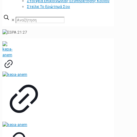
Στοιχεία Επικοινωνίας Εξυπηρέτησης Κοινού
Στείλε Το Ερώτημά Σου
✕