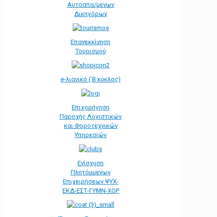
Αυτοαπα/μενων
Δικηγόρων
Επανεκκίνηση
Τουρισμού
e-λιανικό (΄Β κύκλος)
Επιχορήγηση
Παροχής Λογιστικών
και Φοροτεχνικών
Υπηρεσιών
Ενίσχυση
Πλητόμμενων
Επιχειρήσεων ΨΥΧ-
ΕΚΔ-ΕΣΤ-ΓΥΜΝ-ΧΟΡ