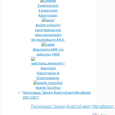
Συνεργατικοί
Σχηματισμοί
Καινοτομίας
Δράση στήριξης
υφιστάμενων και
νέων κοινωνικών
επιχειρήσεων Κ.ΑΛ.Ο.
Δημιουργία ΝΘΕ για
ανέργους ΠΚΜ
Αφετηρία
Kαινοτομίας &
Εξωστρέφειας
Κλειδί Προόδου
Πρόγραμμα “Δίκαιη Αναπτυξιακή Μετάβαση
2021-2027”
Πρόγραμμα "Δίκαιη Αναπτυξιακής Μετάβασης