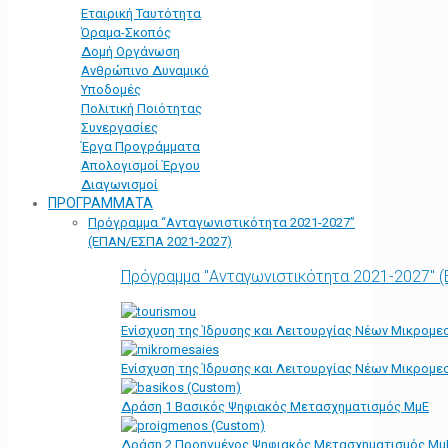
Εταιρική Ταυτότητα
Όραμα-Σκοπός
Δομή Οργάνωση
Ανθρώπινο Δυναμικό
Υποδομές
Πολιτική Ποιότητας
Συνεργασίες
Έργα Προγράμματα
Απολογισμοί Έργου
Διαγωνισμοί
ΠΡΟΓΡΑΜΜΑΤΑ
Πρόγραμμα “Ανταγωνιστικότητα 2021-2027”
(ΕΠΑΝ/ΕΣΠΑ 2021-2027)
Πρόγραμμα "Ανταγωνιστικότητα 2021-2027" 
Ενίσχυση της Ίδρυσης και Λειτουργίας Νέων Μικρομε
Ενίσχυση της Ίδρυσης και Λειτουργίας Νέων Μικρομε
Δράση 1 Βασικός Ψηφιακός Μετασχηματισμός ΜμΕ
Δράση 2 Προηγμένος Ψηφιακός Μετασχηματισμός Μμ