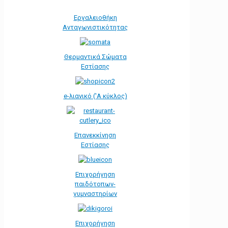
Εργαλειοθήκη
Ανταγωνιστικότητας
Θερμαντικά Σώματα
Εστίασης
e-λιανικό ('Α κύκλος)
Επανεκκίνηση
Εστίασης
Επιχορήγηση
παιδότοπων-
γυμναστηρίων
Επιχορήγηση