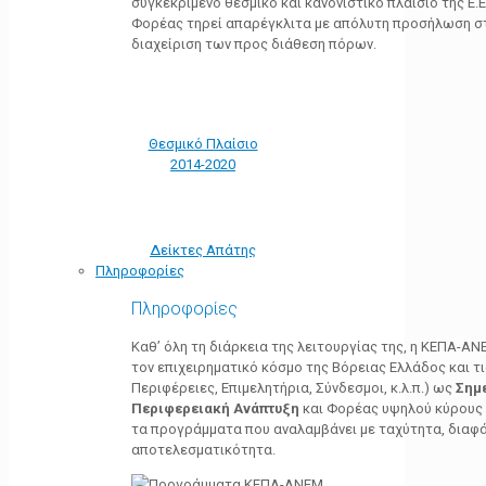
συγκεκριμένο θεσμικό και κανονιστικό πλαίσιο της Ε.Ε.
Φορέας τηρεί απαρέγκλιτα με απόλυτη προσήλωση στ
διαχείριση των προς διάθεση πόρων.
Θεσμικό Πλαίσιο
2014-2020
Δείκτες Απάτης
Πληροφορίες
Πληροφορίες
Καθ’ όλη τη διάρκεια της λειτουργίας της, η ΚΕΠΑ-Α
τον επιχειρηματικό κόσμο της Βόρειας Ελλάδος και τ
Περιφέρειες, Επιμελητήρια, Σύνδεσμοι, κ.λ.π.) ως
Σημ
Περιφερειακή Ανάπτυξη
και Φορέας υψηλού κύρους κ
τα προγράμματα που αναλαμβάνει με ταχύτητα, διαφά
αποτελεσματικότητα.