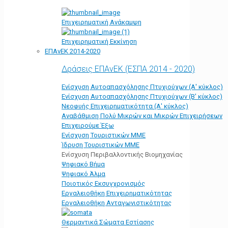
Επιχειρηματική Ανάκαμψη
Επιχειρηματική Εκκίνηση
ΕΠΑνΕΚ 2014-2020
Δράσεις ΕΠΑνΕΚ (ΕΣΠΑ 2014 - 2020)
Ενίσχυση Αυτοαπασχόλησης Πτυχιούχων (Α' κύκλος)
Ενίσχυση Αυτοαπασχόλησης Πτυχιούχων (Β' κύκλος)
Νεοφυής Επιχειρηματικότητα (Α' κύκλος)
Αναβάθμιση Πολύ Μικρών και Μικρών Επιχειρήσεων
Επιχειρούμε Έξω
Ενίσχυση Τουριστικών ΜΜΕ
Ίδρυση Τουριστικών ΜΜΕ
Ενίσχυση Περιβαλλοντικής Βιομηχανίας
Ψηφιακό Βήμα
Ψηφιακό Άλμα
Ποιοτικός Εκσυγχρονισμός
Εργαλειοθήκη Eπιχειρηματικότητας
Εργαλειοθήκη Ανταγωνιστικότητας
Θερμαντικά Σώματα Εστίασης