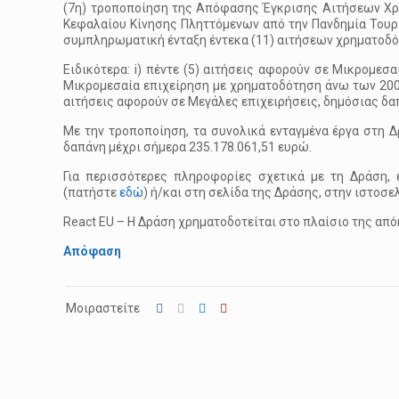
(7η) τροποποίηση της Απόφασης Έγκρισης Αιτήσεων Χρ
Κεφαλαίου Κίνησης Πληττόμενων από την Πανδημία Του
συμπληρωματική ένταξη έντεκα (11) αιτήσεων χρηματοδό
Ειδικότερα: i) πέντε (5) αιτήσεις αφορούν σε Μικρομεσα
Μικρομεσαία επιχείρηση με χρηματοδότηση άνω των 200.0
αιτήσεις αφορούν σε Μεγάλες επιχειρήσεις, δημόσιας δα
Με την τροποποίηση, τα συνολικά ενταγμένα έργα στη Δρ
δαπάνη μέχρι σήμερα 235.178.061,51 ευρώ.
Για περισσότερες πληροφορίες σχετικά με τη Δράση, 
(πατήστε
εδώ
) ή/και στη σελίδα της Δράσης, στην ιστο
React EU – Η Δράση χρηματοδοτείται στο πλαίσιο της απ
Απόφαση
Μοιραστείτε