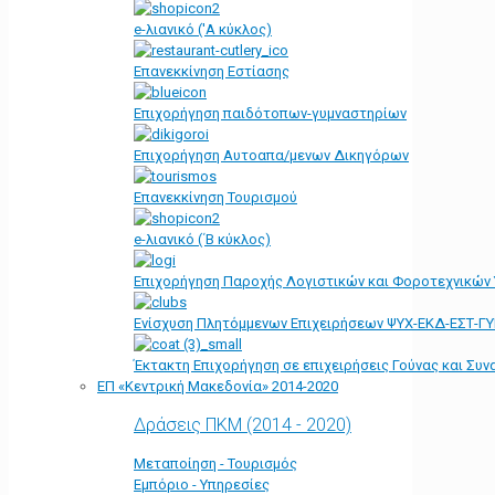
e-λιανικό ('Α κύκλος)
Επανεκκίνηση Εστίασης
Επιχορήγηση παιδότοπων-γυμναστηρίων
Επιχορήγηση Αυτοαπα/μενων Δικηγόρων
Επανεκκίνηση Τουρισμού
e-λιανικό (΄Β κύκλος)
Επιχορήγηση Παροχής Λογιστικών και Φοροτεχνικών
Ενίσχυση Πλητόμμενων Επιχειρήσεων ΨΥΧ-ΕΚΔ-ΕΣΤ-Γ
Έκτακτη Επιχορήγηση σε επιχειρήσεις Γούνας και Συ
ΕΠ «Kεντρική Μακεδονία» 2014-2020
Δράσεις ΠΚΜ (2014 - 2020)
Μεταποίηση - Τουρισμός
Εμπόριο - Υπηρεσίες