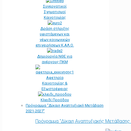
Συνεργατικοί
Σχηματισμοί
Καινοτομίας
Δράση στήριξης
υφιστάμενων και
νέων κοινωνικών
επιχειρήσεων Κ.ΑΛ.Ο.
Δημιουργία ΝΘΕ για
ανέργους ΠΚΜ
Αφετηρία
Kαινοτομίας &
Εξωστρέφειας
Κλειδί Προόδου
Πρόγραμμα “Δίκαιη Αναπτυξιακή Μετάβαση
2021-2027”
Πρόγραμμα "Δίκαιη Αναπτυξιακής Μετάβασης