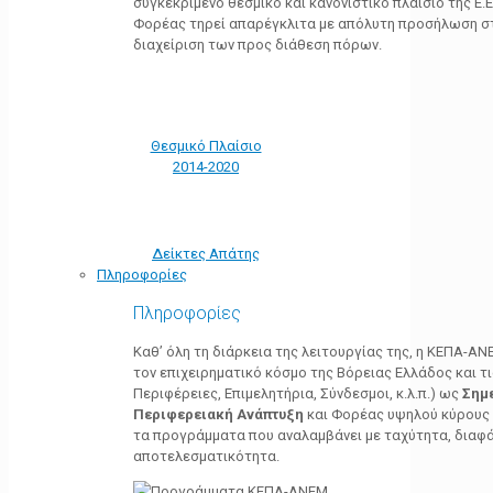
συγκεκριμένο θεσμικό και κανονιστικό πλαίσιο της Ε.Ε.
Φορέας τηρεί απαρέγκλιτα με απόλυτη προσήλωση στ
διαχείριση των προς διάθεση πόρων.
Θεσμικό Πλαίσιο
2014-2020
Δείκτες Απάτης
Πληροφορίες
Πληροφορίες
Καθ’ όλη τη διάρκεια της λειτουργίας της, η ΚΕΠΑ-Α
τον επιχειρηματικό κόσμο της Βόρειας Ελλάδος και τ
Περιφέρειες, Επιμελητήρια, Σύνδεσμοι, κ.λ.π.) ως
Σημ
Περιφερειακή Ανάπτυξη
και Φορέας υψηλού κύρους κ
τα προγράμματα που αναλαμβάνει με ταχύτητα, διαφά
αποτελεσματικότητα.