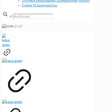
Στοιχεία Επικοινωνίας Εξυπηρέτησης Κοινού
Στείλε Το Ερώτημά Σου
✕