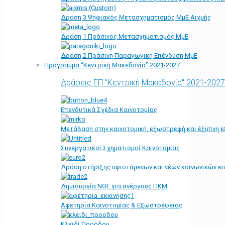
Δράση 3 Ψηφιακός Μετασχηματισμός ΜμΕ Αιχμής
Δράση 1 Πράσινος Μετασχηματισμός ΜμΕ
Δράση 2 Πράσινη Παραγωγική Επένδυση ΜμΕ
Πρόγραμμα “Κεντρική Μακεδονία” 2021-2027
Δράσεις ΕΠ "Κεντρική Μακεδονία" 2021-2027
Επενδυτικά Σχέδια Καινοτομίας
Μετάβαση στην καινοτομική, εξωστρεφή και έξυπνη ε
Συνεργατικοί Σχηματισμοί Καινοτομίας
Δράση στήριξης υφιστάμενων και νέων κοινωνικών επ
Δημιουργία ΝΘΕ για ανέργους ΠΚΜ
Αφετηρία Kαινοτομίας & Εξωστρέφειας
Κλειδί Προόδου