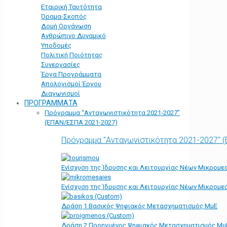
Εταιρική Ταυτότητα
Όραμα-Σκοπός
Δομή Οργάνωση
Ανθρώπινο Δυναμικό
Υποδομές
Πολιτική Ποιότητας
Συνεργασίες
Έργα Προγράμματα
Απολογισμοί Έργου
Διαγωνισμοί
ΠΡΟΓΡΑΜΜΑΤΑ
Πρόγραμμα “Ανταγωνιστικότητα 2021-2027”
(ΕΠΑΝ/ΕΣΠΑ 2021-2027)
Πρόγραμμα "Ανταγωνιστικότητα 2021-2027" 
Ενίσχυση της Ίδρυσης και Λειτουργίας Νέων Μικρομε
Ενίσχυση της Ίδρυσης και Λειτουργίας Νέων Μικρομε
Δράση 1 Βασικός Ψηφιακός Μετασχηματισμός ΜμΕ
Δράση 2 Προηγμένος Ψηφιακός Μετασχηματισμός Μμ