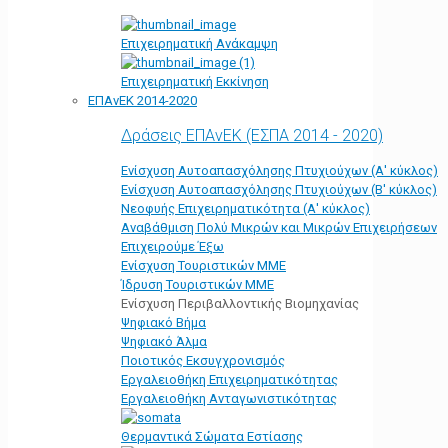
Επιχειρηματική Ανάκαμψη
Επιχειρηματική Εκκίνηση
ΕΠΑνΕΚ 2014-2020
Δράσεις ΕΠΑνΕΚ (ΕΣΠΑ 2014 - 2020)
Ενίσχυση Αυτοαπασχόλησης Πτυχιούχων (Α' κύκλος)
Ενίσχυση Αυτοαπασχόλησης Πτυχιούχων (Β' κύκλος)
Νεοφυής Επιχειρηματικότητα (Α' κύκλος)
Αναβάθμιση Πολύ Μικρών και Μικρών Επιχειρήσεων
Επιχειρούμε Έξω
Ενίσχυση Τουριστικών ΜΜΕ
Ίδρυση Τουριστικών ΜΜΕ
Ενίσχυση Περιβαλλοντικής Βιομηχανίας
Ψηφιακό Βήμα
Ψηφιακό Άλμα
Ποιοτικός Εκσυγχρονισμός
Εργαλειοθήκη Eπιχειρηματικότητας
Εργαλειοθήκη Ανταγωνιστικότητας
Θερμαντικά Σώματα Εστίασης