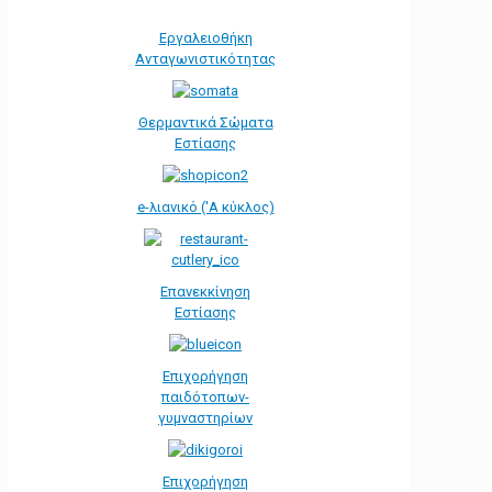
Εργαλειοθήκη
Ανταγωνιστικότητας
Θερμαντικά Σώματα
Εστίασης
e-λιανικό ('Α κύκλος)
Επανεκκίνηση
Εστίασης
Επιχορήγηση
παιδότοπων-
γυμναστηρίων
Επιχορήγηση