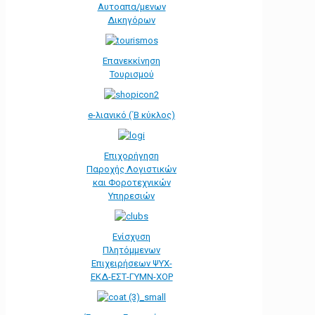
Αυτοαπα/μενων
Δικηγόρων
Επανεκκίνηση
Τουρισμού
e-λιανικό (΄Β κύκλος)
Επιχορήγηση
Παροχής Λογιστικών
και Φοροτεχνικών
Υπηρεσιών
Ενίσχυση
Πλητόμμενων
Επιχειρήσεων ΨΥΧ-
ΕΚΔ-ΕΣΤ-ΓΥΜΝ-ΧΟΡ