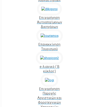
γυμναστηρίων
Επιχορήγηση
Αυτοαπα/μενων
Δικηγόρων
Επανεκκίνηση
Τουρισμού
e-λιανικό (΄Β
κύκλος)
Επιχορήγηση
Παροχής
Λογιστικών και
Φοροτεχνικών