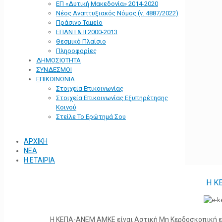
ΕΠ «Δυτική Μακεδονία» 2014-2020
Νέος Αναπτυξιακός Νόμος (ν. 4887/2022)
Πράσινο Ταμείο
ΕΠΑΝ Ι & ΙΙ 2000-2013
Θεσμικό Πλαίσιο
Πληροφορίες
ΔΗΜΟΣΙΟΤΗΤΑ
ΣΥΝΔΕΣΜΟΙ
ΕΠΙΚΟΙΝΩΝΙΑ
Στοιχεία Επικοινωνίας
Στοιχεία Επικοινωνίας Εξυπηρέτησης
Κοινού
Στείλε Το Ερώτημά Σου
ΑΡΧΙΚΗ
ΝΕΑ
Η ΕΤΑΙΡΙΑ
Η Κ
Η ΚΕΠΑ-ΑΝΕΜ ΑΜΚΕ είναι Αστική Μη Κερδοσκοπική ετα