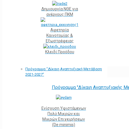
Δημιουργία ΝΘΕ για
ανέργους ΠΚΜ
Αφετηρία
Kαινοτομίας &
Εξωστρέφειας
Κλειδί Προόδου
Πρόγραμμα “Δίκαιη Αναπτυξιακή Μετάβαση
2021-2027”
Πρόγραμμα "Δίκαιη Αναπτυξιακής Μ
Ενίσχυση Υφιστάμενων
Πολύ Μικρών και
Μικρών Επιχειρήσεων
(De minimis)