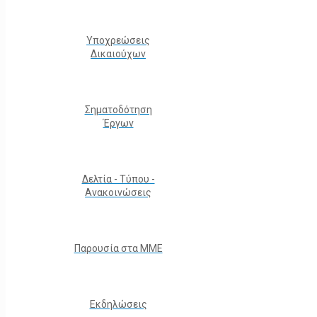
Υποχρεώσεις
Δικαιούχων
Σηματοδότηση
Έργων
Δελτία - Τύπου -
Ανακοινώσεις
Παρουσία στα ΜΜΕ
Εκδηλώσεις