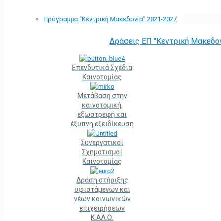
Πρόγραμμα “Κεντρική Μακεδονία” 2021-2027
Δράσεις ΕΠ "Κεντρική Μακεδο
Επενδυτικά Σχέδια
Καινοτομίας
Μετάβαση στην
καινοτομική,
εξωστρεφή και
έξυπνη εξειδίκευση
Συνεργατικοί
Σχηματισμοί
Καινοτομίας
Δράση στήριξης
υφιστάμενων και
νέων κοινωνικών
επιχειρήσεων
Κ.ΑΛ.Ο.