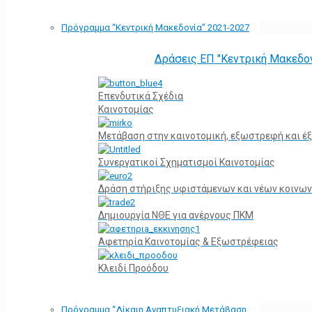
Πρόγραμμα “Κεντρική Μακεδονία” 2021-2027
Δράσεις ΕΠ "Κεντρική Μακεδο
Επενδυτικά Σχέδια
Καινοτομίας
Μετάβαση στην καινοτομική, εξωστρεφή και έξ
Συνεργατικοί Σχηματισμοί Καινοτομίας
Δράση στήριξης υφιστάμενων και νέων κοινων
Δημιουργία ΝΘΕ για ανέργους ΠΚΜ
Αφετηρία Kαινοτομίας & Εξωστρέφειας
Κλειδί Προόδου
Πρόγραμμα “Δίκαιη Αναπτυξιακή Μετάβαση