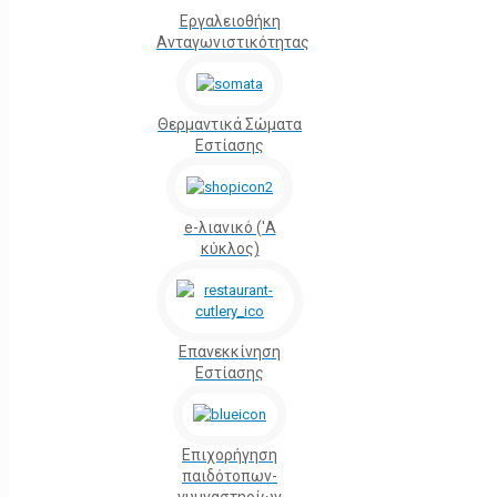
Εργαλειοθήκη
Ανταγωνιστικότητας
Θερμαντικά Σώματα
Εστίασης
e-λιανικό ('Α
κύκλος)
Επανεκκίνηση
Εστίασης
Επιχορήγηση
παιδότοπων-