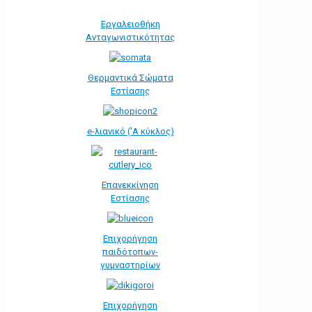
Εργαλειοθήκη
Ανταγωνιστικότητας
Θερμαντικά Σώματα
Εστίασης
e-λιανικό ('Α κύκλος)
Επανεκκίνηση
Εστίασης
Επιχορήγηση
παιδότοπων-
γυμναστηρίων
Επιχορήγηση