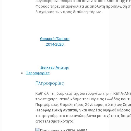
συγκεκριμένο θεσμικό και κανονιστικό πλαίσιο της Ε.Ε.
Φορέας τηρεί απαρέγκλιτα με απόλυτη προσήλωση στ
διαχείριση των προς διάθεση πόρων.
Θεσμικό Πλαίσιο
2014-2020
Δείκτες Απάτης
Πληροφορίες
Πληροφορίες
Καθ’ όλη τη διάρκεια της λειτουργίας της, η ΚΕΠΑ-Α
τον επιχειρηματικό κόσμο της Βόρειας Ελλάδος και τ
Περιφέρειες, Επιμελητήρια, Σύνδεσμοι, κ.λ.π.) ως
Σημ
Περιφερειακή Ανάπτυξη
και Φορέας υψηλού κύρους κ
τα προγράμματα που αναλαμβάνει με ταχύτητα, διαφά
αποτελεσματικότητα.