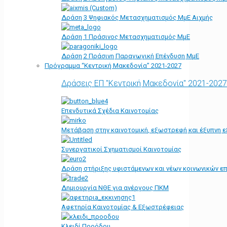
Δράση 3 Ψηφιακός Μετασχηματισμός ΜμΕ Αιχμής
Δράση 1 Πράσινος Μετασχηματισμός ΜμΕ
Δράση 2 Πράσινη Παραγωγική Επένδυση ΜμΕ
Πρόγραμμα “Κεντρική Μακεδονία” 2021-2027
Δράσεις ΕΠ "Κεντρική Μακεδονία" 2021-2027
Επενδυτικά Σχέδια Καινοτομίας
Μετάβαση στην καινοτομική, εξωστρεφή και έξυπνη ε
Συνεργατικοί Σχηματισμοί Καινοτομίας
Δράση στήριξης υφιστάμενων και νέων κοινωνικών επ
Δημιουργία ΝΘΕ για ανέργους ΠΚΜ
Αφετηρία Kαινοτομίας & Εξωστρέφειας
Κλειδί Προόδου