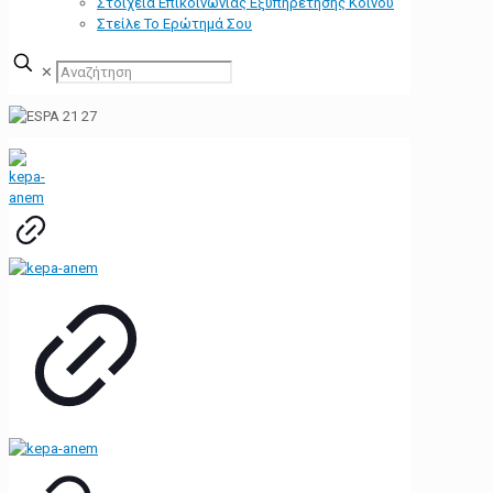
Στοιχεία Επικοινωνίας Εξυπηρέτησης Κοινού
Στείλε Το Ερώτημά Σου
✕