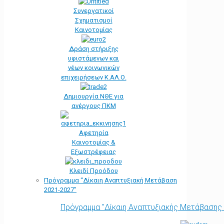
Συνεργατικοί
Σχηματισμοί
Καινοτομίας
Δράση στήριξης
υφιστάμενων και
νέων κοινωνικών
επιχειρήσεων Κ.ΑΛ.Ο.
Δημιουργία ΝΘΕ για
ανέργους ΠΚΜ
Αφετηρία
Kαινοτομίας &
Εξωστρέφειας
Κλειδί Προόδου
Πρόγραμμα “Δίκαιη Αναπτυξιακή Μετάβαση
2021-2027”
Πρόγραμμα "Δίκαιη Αναπτυξιακής Μετάβασης