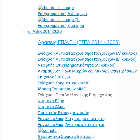
Επιχειρηματική Ανάκαμψη
Επιχειρηματική Εκκίνηση
ΕΠΑνΕΚ 2014-2020
Δράσεις ΕΠΑνΕΚ (ΕΣΠΑ 2014 - 2020)
Ενίσχυση Αυτοαπασχόλησης Πτυχιούχων (Α' κύκλος)
Ενίσχυση Αυτοαπασχόλησης Πτυχιούχων (Β' κύκλος)
Νεοφυής Επιχειρηματικότητα (Α' κύκλος)
Αναβάθμιση Πολύ Μικρών και Μικρών Επιχειρήσεων
Επιχειρούμε Έξω
Ενίσχυση Τουριστικών ΜΜΕ
Ίδρυση Τουριστικών ΜΜΕ
Ενίσχυση Περιβαλλοντικής Βιομηχανίας
Ψηφιακό Βήμα
Ψηφιακό Άλμα
Ποιοτικός Εκσυγχρονισμός
Εργαλειοθήκη Eπιχειρηματικότητας
Εργαλειοθήκη Ανταγωνιστικότητας
Θερμαντικά Σώματα Εστίασης