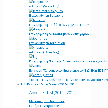
e-λιανικό ('Α κύκλος)
Επανεκκίνηση Εστίασης
Επιχορήγηση παιδότοπων-γυμναστηρίων
Επιχορήγηση Αυτοαπα/μενων Δικηγόρων
Επανεκκίνηση Τουρισμού
e-λιανικό (΄Β κύκλος)
Επιχορήγηση Παροχής Λογιστικών και Φοροτεχνικών
Ενίσχυση Πλητόμμενων Επιχειρήσεων ΨΥΧ-ΕΚΔ-ΕΣΤ-Γ
Έκτακτη Επιχορήγηση σε επιχειρήσεις Γούνας και Συ
ΕΠ «Kεντρική Μακεδονία» 2014-2020
Δράσεις ΠΚΜ (2014 - 2020)
Μεταποίηση - Τουρισμός
Εμπόριο - Υπηρεσίες