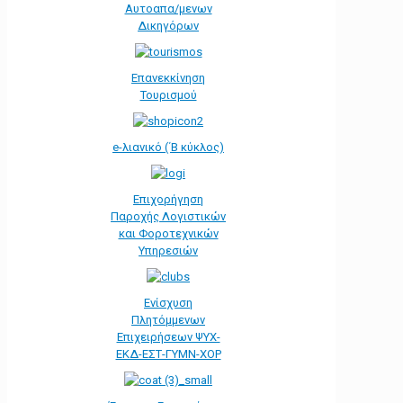
Αυτοαπα/μενων
Δικηγόρων
Επανεκκίνηση
Τουρισμού
e-λιανικό (΄Β κύκλος)
Επιχορήγηση
Παροχής Λογιστικών
και Φοροτεχνικών
Υπηρεσιών
Ενίσχυση
Πλητόμμενων
Επιχειρήσεων ΨΥΧ-
ΕΚΔ-ΕΣΤ-ΓΥΜΝ-ΧΟΡ