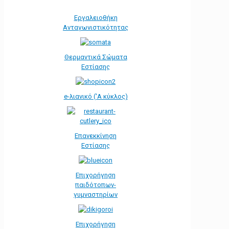
Εργαλειοθήκη
Ανταγωνιστικότητας
Θερμαντικά Σώματα
Εστίασης
e-λιανικό ('Α κύκλος)
Επανεκκίνηση
Εστίασης
Επιχορήγηση
παιδότοπων-
γυμναστηρίων
Επιχορήγηση