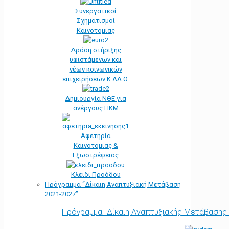
Συνεργατικοί
Σχηματισμοί
Καινοτομίας
Δράση στήριξης
υφιστάμενων και
νέων κοινωνικών
επιχειρήσεων Κ.ΑΛ.Ο.
Δημιουργία ΝΘΕ για
ανέργους ΠΚΜ
Αφετηρία
Kαινοτομίας &
Εξωστρέφειας
Κλειδί Προόδου
Πρόγραμμα “Δίκαιη Αναπτυξιακή Μετάβαση
2021-2027”
Πρόγραμμα "Δίκαιη Αναπτυξιακής Μετάβασης