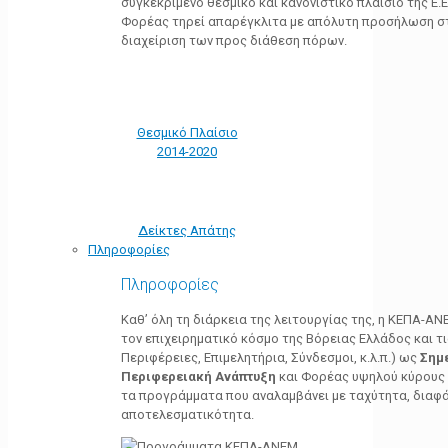
συγκεκριμένο θεσμικό και κανονιστικό πλαίσιο της Ε.Ε.
Φορέας τηρεί απαρέγκλιτα με απόλυτη προσήλωση στ
διαχείριση των προς διάθεση πόρων.
Θεσμικό Πλαίσιο
2014-2020
Δείκτες Απάτης
Πληροφορίες
Πληροφορίες
Καθ’ όλη τη διάρκεια της λειτουργίας της, η ΚΕΠΑ-Α
τον επιχειρηματικό κόσμο της Βόρειας Ελλάδος και τ
Περιφέρειες, Επιμελητήρια, Σύνδεσμοι, κ.λ.π.) ως
Σημ
Περιφερειακή Ανάπτυξη
και Φορέας υψηλού κύρους κ
τα προγράμματα που αναλαμβάνει με ταχύτητα, διαφά
αποτελεσματικότητα.