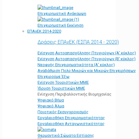
Επιχειρηματική Ανάκαμψη
Επιχειρηματική Εκκίνηση
ΕΠΑνΕΚ 2014-2020
Δράσεις ΕΠΑνΕΚ (ΕΣΠΑ 2014 - 2020)
Ενίσχυση Αυτοαπασχόλησης Πτυχιούχων (Α' κύκλος)
Ενίσχυση Αυτοαπασχόλησης Πτυχιούχων (Β' κύκλος)
Νεοφυής Επιχειρηματικότητα (Α' κύκλος)
Αναβάθμιση Πολύ Μικρών και Μικρών Επιχειρήσεων
Επιχειρούμε Έξω
Ενίσχυση Τουριστικών ΜΜΕ
Ίδρυση Τουριστικών ΜΜΕ
Ενίσχυση Περιβαλλοντικής Βιομηχανίας
Ψηφιακό Βήμα
Ψηφιακό Άλμα
Ποιοτικός Εκσυγχρονισμός
Εργαλειοθήκη Eπιχειρηματικότητας
Εργαλειοθήκη Ανταγωνιστικότητας
Θερμαντικά Σώματα Εστίασης