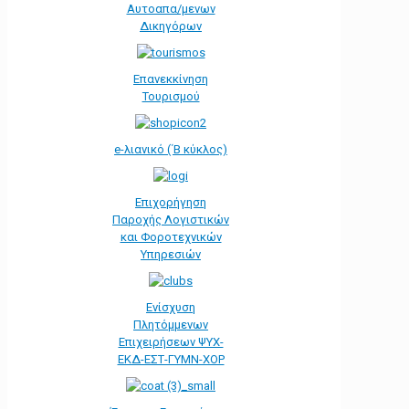
Αυτοαπα/μενων
Δικηγόρων
Επανεκκίνηση
Τουρισμού
e-λιανικό (΄Β κύκλος)
Επιχορήγηση
Παροχής Λογιστικών
και Φοροτεχνικών
Υπηρεσιών
Ενίσχυση
Πλητόμμενων
Επιχειρήσεων ΨΥΧ-
ΕΚΔ-ΕΣΤ-ΓΥΜΝ-ΧΟΡ