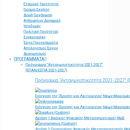
Εταιρική Ταυτότητα
Όραμα-Σκοπός
Δομή Οργάνωση
Ανθρώπινο Δυναμικό
Υποδομές
Πολιτική Ποιότητας
Συνεργασίες
Έργα Προγράμματα
Απολογισμοί Έργου
Διαγωνισμοί
ΠΡΟΓΡΑΜΜΑΤΑ
Πρόγραμμα “Ανταγωνιστικότητα 2021-2027”
(ΕΠΑΝ/ΕΣΠΑ 2021-2027)
Πρόγραμμα "Ανταγωνιστικότητα 2021-2027" 
Ενίσχυση της Ίδρυσης και Λειτουργίας Νέων Μικρομε
Ενίσχυση της Ίδρυσης και Λειτουργίας Νέων Μικρομε
Δράση 1 Βασικός Ψηφιακός Μετασχηματισμός ΜμΕ
Δράση 2 Προηγμένος Ψηφιακός Μετασχηματισμός Μμ