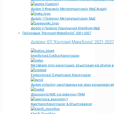
Δράση 3 Ψηφιακός Μετασχηματισμός ΜμΕ Αιχμής
Δράση 1 Πράσινος Μετασχηματισμός ΜμΕ
Δράση 2 Πράσινη Παραγωγική Επένδυση ΜμΕ
Πρόγραμμα “Κεντρική Μακεδονία” 2021-2027
Δράσεις ΕΠ "Κεντρική Μακεδονία" 2021-2027
Επενδυτικά Σχέδια Καινοτομίας
Μετάβαση στην καινοτομική, εξωστρεφή και έξυπνη ε
Συνεργατικοί Σχηματισμοί Καινοτομίας
Δράση στήριξης υφιστάμενων και νέων κοινωνικών επ
Δημιουργία ΝΘΕ για ανέργους ΠΚΜ
Αφετηρία Kαινοτομίας & Εξωστρέφειας
Κλειδί Προόδου