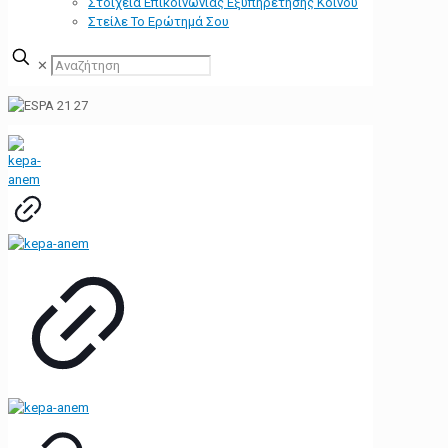
Στοιχεία Επικοινωνίας Εξυπηρέτησης Κοινού
Στείλε Το Ερώτημά Σου
✕