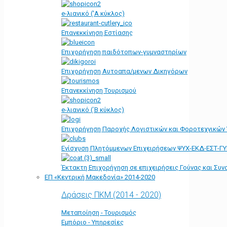
e-λιανικό ('Α κύκλος)
Επανεκκίνηση Εστίασης
Επιχορήγηση παιδότοπων-γυμναστηρίων
Επιχορήγηση Αυτοαπα/μενων Δικηγόρων
Επανεκκίνηση Τουρισμού
e-λιανικό (΄Β κύκλος)
Επιχορήγηση Παροχής Λογιστικών και Φοροτεχνικών
Ενίσχυση Πλητόμμενων Επιχειρήσεων ΨΥΧ-ΕΚΔ-ΕΣΤ-Γ
Έκτακτη Επιχορήγηση σε επιχειρήσεις Γούνας και Συ
ΕΠ «Kεντρική Μακεδονία» 2014-2020
Δράσεις ΠΚΜ (2014 - 2020)
Μεταποίηση - Τουρισμός
Εμπόριο - Υπηρεσίες