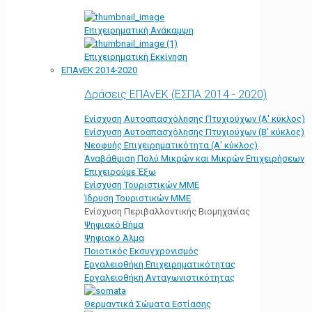
Επιχειρηματική Ανάκαμψη
Επιχειρηματική Εκκίνηση
ΕΠΑνΕΚ 2014-2020
Δράσεις ΕΠΑνΕΚ (ΕΣΠΑ 2014 - 2020)
Ενίσχυση Αυτοαπασχόλησης Πτυχιούχων (Α' κύκλος)
Ενίσχυση Αυτοαπασχόλησης Πτυχιούχων (Β' κύκλος)
Νεοφυής Επιχειρηματικότητα (Α' κύκλος)
Αναβάθμιση Πολύ Μικρών και Μικρών Επιχειρήσεων
Επιχειρούμε Έξω
Ενίσχυση Τουριστικών ΜΜΕ
Ίδρυση Τουριστικών ΜΜΕ
Ενίσχυση Περιβαλλοντικής Βιομηχανίας
Ψηφιακό Βήμα
Ψηφιακό Άλμα
Ποιοτικός Εκσυγχρονισμός
Εργαλειοθήκη Eπιχειρηματικότητας
Εργαλειοθήκη Ανταγωνιστικότητας
Θερμαντικά Σώματα Εστίασης