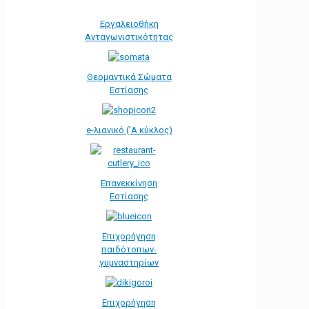
Εργαλειοθήκη
Ανταγωνιστικότητας
Θερμαντικά Σώματα
Εστίασης
e-λιανικό ('Α κύκλος)
Επανεκκίνηση
Εστίασης
Επιχορήγηση
παιδότοπων-
γυμναστηρίων
Επιχορήγηση