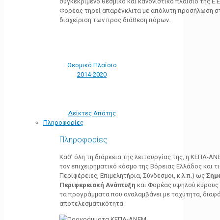
συγκεκριμένο θεσμικό και κανονιστικό πλαίσιο της Ε.Ε.
Φορέας τηρεί απαρέγκλιτα με απόλυτη προσήλωση στ
διαχείριση των προς διάθεση πόρων.
Θεσμικό Πλαίσιο
2014-2020
Δείκτες Απάτης
Πληροφορίες
Πληροφορίες
Καθ’ όλη τη διάρκεια της λειτουργίας της, η ΚΕΠΑ-Α
τον επιχειρηματικό κόσμο της Βόρειας Ελλάδος και τ
Περιφέρειες, Επιμελητήρια, Σύνδεσμοι, κ.λ.π.) ως
Σημ
Περιφερειακή Ανάπτυξη
και Φορέας υψηλού κύρους κ
τα προγράμματα που αναλαμβάνει με ταχύτητα, διαφά
αποτελεσματικότητα.