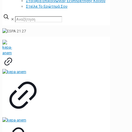
Στοιχεία Επικοινωνίας Εξυπηρέτησης Κοινού
Στείλε Το Ερώτημά Σου
✕