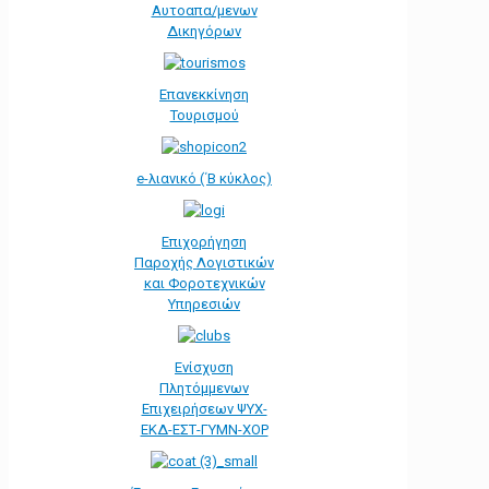
Αυτοαπα/μενων
Δικηγόρων
Επανεκκίνηση
Τουρισμού
e-λιανικό (΄Β κύκλος)
Επιχορήγηση
Παροχής Λογιστικών
και Φοροτεχνικών
Υπηρεσιών
Ενίσχυση
Πλητόμμενων
Επιχειρήσεων ΨΥΧ-
ΕΚΔ-ΕΣΤ-ΓΥΜΝ-ΧΟΡ