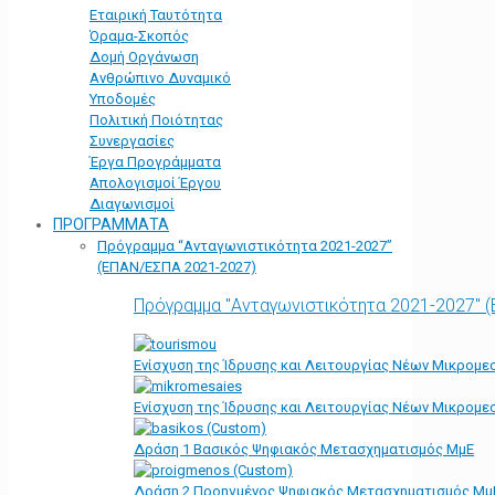
Εταιρική Ταυτότητα
Όραμα-Σκοπός
Δομή Οργάνωση
Ανθρώπινο Δυναμικό
Υποδομές
Πολιτική Ποιότητας
Συνεργασίες
Έργα Προγράμματα
Απολογισμοί Έργου
Διαγωνισμοί
ΠΡΟΓΡΑΜΜΑΤΑ
Πρόγραμμα “Ανταγωνιστικότητα 2021-2027”
(ΕΠΑΝ/ΕΣΠΑ 2021-2027)
Πρόγραμμα "Ανταγωνιστικότητα 2021-2027" 
Ενίσχυση της Ίδρυσης και Λειτουργίας Νέων Μικρομε
Ενίσχυση της Ίδρυσης και Λειτουργίας Νέων Μικρομε
Δράση 1 Βασικός Ψηφιακός Μετασχηματισμός ΜμΕ
Δράση 2 Προηγμένος Ψηφιακός Μετασχηματισμός Μμ