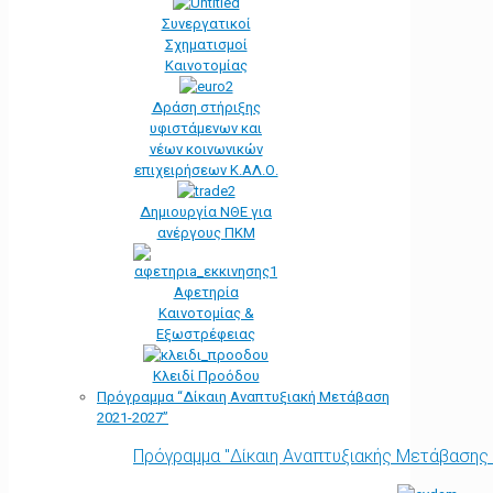
Συνεργατικοί
Σχηματισμοί
Καινοτομίας
Δράση στήριξης
υφιστάμενων και
νέων κοινωνικών
επιχειρήσεων Κ.ΑΛ.Ο.
Δημιουργία ΝΘΕ για
ανέργους ΠΚΜ
Αφετηρία
Kαινοτομίας &
Εξωστρέφειας
Κλειδί Προόδου
Πρόγραμμα “Δίκαιη Αναπτυξιακή Μετάβαση
2021-2027”
Πρόγραμμα "Δίκαιη Αναπτυξιακής Μετάβασης