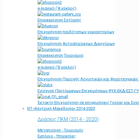
e-λιανικό ('Α κύκλος)
Επανεκκίνηση Εστίασης
Επιχορήγηση παιδότοπων-γυμναστηρίων
Επιχορήγηση Αυτοαπα/μενων Δικηγόρων
Επανεκκίνηση Τουρισμού
e-λιανικό (΄Β κύκλος)
Επιχορήγηση Παροχής Λογιστικών και Φοροτεχνικών
Ενίσχυση Πλητόμμενων Επιχειρήσεων ΨΥΧ-ΕΚΔ-ΕΣΤ-Γ
Έκτακτη Επιχορήγηση σε επιχειρήσεις Γούνας και Συ
ΕΠ «Kεντρική Μακεδονία» 2014-2020
Δράσεις ΠΚΜ (2014 - 2020)
Μεταποίηση - Τουρισμός
Εμπόριο - Υπηρεσίες