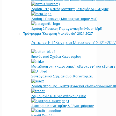
Δράση 3 Ψηφιακός Μετασχηματισμός ΜμΕ Αιχμής
Δράση 1 Πράσινος Μετασχηματισμός ΜμΕ
Δράση 2 Πράσινη Παραγωγική Επένδυση ΜμΕ
Πρόγραμμα “Κεντρική Μακεδονία” 2021-2027
Δράσεις ΕΠ "Κεντρική Μακεδονία" 2021-2027
Επενδυτικά Σχέδια Καινοτομίας
Μετάβαση στην καινοτομική, εξωστρεφή και έξυπνη ε
Συνεργατικοί Σχηματισμοί Καινοτομίας
Δράση στήριξης υφιστάμενων και νέων κοινωνικών επ
Δημιουργία ΝΘΕ για ανέργους ΠΚΜ
Αφετηρία Kαινοτομίας & Εξωστρέφειας
Κλειδί Προόδου