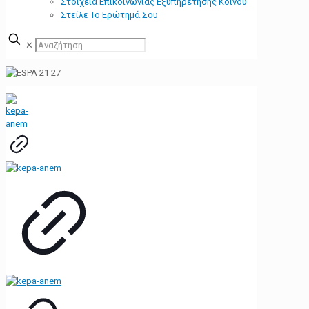
Στοιχεία Επικοινωνίας Εξυπηρέτησης Κοινού
Στείλε Το Ερώτημά Σου
✕