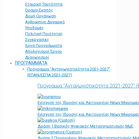
Εταιρική Ταυτότητα
Όραμα-Σκοπός
Δομή Οργάνωση
Ανθρώπινο Δυναμικό
Υποδομές
Πολιτική Ποιότητας
Συνεργασίες
Έργα Προγράμματα
Απολογισμοί Έργου
Διαγωνισμοί
ΠΡΟΓΡΑΜΜΑΤΑ
Πρόγραμμα “Ανταγωνιστικότητα 2021-2027”
(ΕΠΑΝ/ΕΣΠΑ 2021-2027)
Πρόγραμμα "Ανταγωνιστικότητα 2021-2027" 
Ενίσχυση της Ίδρυσης και Λειτουργίας Νέων Μικρομε
Ενίσχυση της Ίδρυσης και Λειτουργίας Νέων Μικρομε
Δράση 1 Βασικός Ψηφιακός Μετασχηματισμός ΜμΕ
Δράση 2 Προηγμένος Ψηφιακός Μετασχηματισμός Μμ