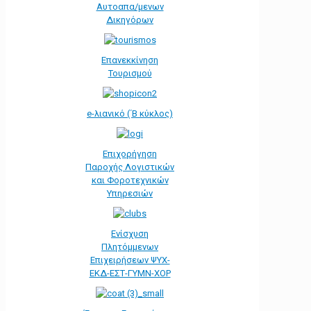
Αυτοαπα/μενων
Δικηγόρων
Επανεκκίνηση
Τουρισμού
e-λιανικό (΄Β κύκλος)
Επιχορήγηση
Παροχής Λογιστικών
και Φοροτεχνικών
Υπηρεσιών
Ενίσχυση
Πλητόμμενων
Επιχειρήσεων ΨΥΧ-
ΕΚΔ-ΕΣΤ-ΓΥΜΝ-ΧΟΡ