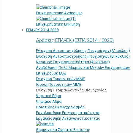
Επιχειρηματική Ανάκαμψη
Επιχειρηματική Εκκίνηση
ΕΠΑνΕΚ 2014-2020
Δράσεις ΕΠΑνΕΚ (ΕΣΠΑ 2014 - 2020)
Ενίσχυση Αυτοαπασχόλησης Πτυχιούχων (Α' κύκλος)
Ενίσχυση Αυτοαπασχόλησης Πτυχιούχων (Β' κύκλος)
Νεοφυής Επιχειρηματικότητα (Α' κύκλος)
Αναβάθμιση Πολύ Μικρών και Μικρών Επιχειρήσεων
Επιχειρούμε Έξω
Ενίσχυση Τουριστικών ΜΜΕ
Ίδρυση Τουριστικών ΜΜΕ
Ενίσχυση Περιβαλλοντικής Βιομηχανίας
Ψηφιακό Βήμα
Ψηφιακό Άλμα
Ποιοτικός Εκσυγχρονισμός
Εργαλειοθήκη Eπιχειρηματικότητας
Εργαλειοθήκη Ανταγωνιστικότητας
Θερμαντικά Σώματα Εστίασης