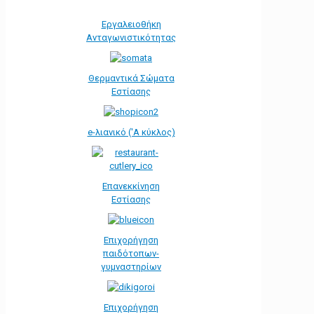
Εργαλειοθήκη
Ανταγωνιστικότητας
Θερμαντικά Σώματα
Εστίασης
e-λιανικό ('Α κύκλος)
Επανεκκίνηση
Εστίασης
Επιχορήγηση
παιδότοπων-
γυμναστηρίων
Επιχορήγηση