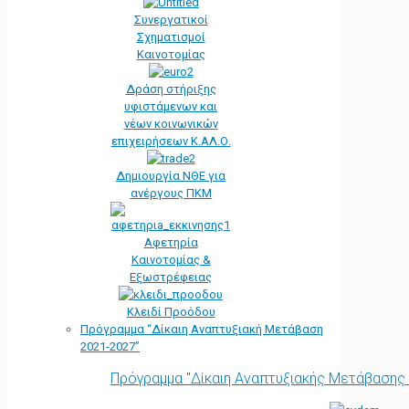
Συνεργατικοί
Σχηματισμοί
Καινοτομίας
Δράση στήριξης
υφιστάμενων και
νέων κοινωνικών
επιχειρήσεων Κ.ΑΛ.Ο.
Δημιουργία ΝΘΕ για
ανέργους ΠΚΜ
Αφετηρία
Kαινοτομίας &
Εξωστρέφειας
Κλειδί Προόδου
Πρόγραμμα “Δίκαιη Αναπτυξιακή Μετάβαση
2021-2027”
Πρόγραμμα "Δίκαιη Αναπτυξιακής Μετάβασης