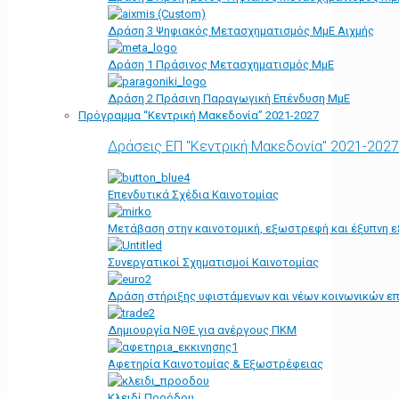
Δράση 3 Ψηφιακός Μετασχηματισμός ΜμΕ Αιχμής
Δράση 1 Πράσινος Μετασχηματισμός ΜμΕ
Δράση 2 Πράσινη Παραγωγική Επένδυση ΜμΕ
Πρόγραμμα “Κεντρική Μακεδονία” 2021-2027
Δράσεις ΕΠ "Κεντρική Μακεδονία" 2021-2027
Επενδυτικά Σχέδια Καινοτομίας
Μετάβαση στην καινοτομική, εξωστρεφή και έξυπνη ε
Συνεργατικοί Σχηματισμοί Καινοτομίας
Δράση στήριξης υφιστάμενων και νέων κοινωνικών επ
Δημιουργία ΝΘΕ για ανέργους ΠΚΜ
Αφετηρία Kαινοτομίας & Εξωστρέφειας
Κλειδί Προόδου