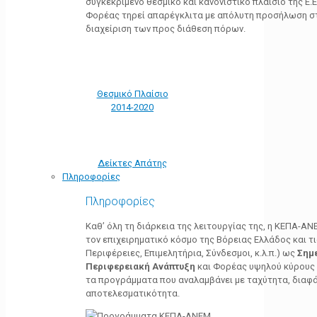
συγκεκριμένο θεσμικό και κανονιστικό πλαίσιο της Ε.Ε.
Φορέας τηρεί απαρέγκλιτα με απόλυτη προσήλωση στ
διαχείριση των προς διάθεση πόρων.
Θεσμικό Πλαίσιο
2014-2020
Δείκτες Απάτης
Πληροφορίες
Πληροφορίες
Καθ’ όλη τη διάρκεια της λειτουργίας της, η ΚΕΠΑ-Α
τον επιχειρηματικό κόσμο της Βόρειας Ελλάδος και τ
Περιφέρειες, Επιμελητήρια, Σύνδεσμοι, κ.λ.π.) ως
Σημ
Περιφερειακή Ανάπτυξη
και Φορέας υψηλού κύρους κ
τα προγράμματα που αναλαμβάνει με ταχύτητα, διαφά
αποτελεσματικότητα.