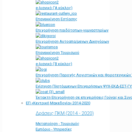
e-λιανικό ('Α κύκλος)
Επανεκκίνηση Εστίασης
Επιχορήγηση παιδότοπων-γυμναστηρίων
Επιχορήγηση Αυτοαπα/μενων Δικηγόρων
Επανεκκίνηση Τουρισμού
e-λιανικό (΄Β κύκλος)
Επιχορήγηση Παροχής Λογιστικών και Φοροτεχνικών
Ενίσχυση Πλητόμμενων Επιχειρήσεων ΨΥΧ-ΕΚΔ-ΕΣΤ-Γ
Έκτακτη Επιχορήγηση σε επιχειρήσεις Γούνας και Συ
ΕΠ «Kεντρική Μακεδονία» 2014-2020
Δράσεις ΠΚΜ (2014 - 2020)
Μεταποίηση - Τουρισμός
Εμπόριο - Υπηρεσίες