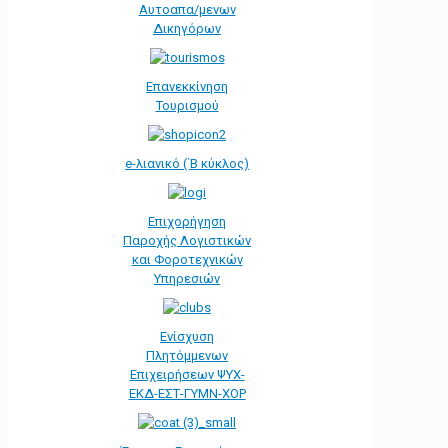
Αυτοαπα/μενων
Δικηγόρων
Επανεκκίνηση
Τουρισμού
e-λιανικό (΄Β κύκλος)
Επιχορήγηση
Παροχής Λογιστικών
και Φοροτεχνικών
Υπηρεσιών
Ενίσχυση
Πλητόμμενων
Επιχειρήσεων ΨΥΧ-
ΕΚΔ-ΕΣΤ-ΓΥΜΝ-ΧΟΡ