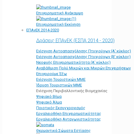
Επιχειρηματική Ανάκαμψη
Επιχειρηματική Εκκίνηση
ΕΠΑνΕΚ 2014-2020
Δράσεις ΕΠΑνΕΚ (ΕΣΠΑ 2014 - 2020)
Ενίσχυση Αυτοαπασχόλησης Πτυχιούχων (Α' κύκλος)
Ενίσχυση Αυτοαπασχόλησης Πτυχιούχων (Β' κύκλος)
Νεοφυής Επιχειρηματικότητα (Α' κύκλος)
Αναβάθμιση Πολύ Μικρών και Μικρών Επιχειρήσεων
Επιχειρούμε Έξω
Ενίσχυση Τουριστικών ΜΜΕ
Ίδρυση Τουριστικών ΜΜΕ
Ενίσχυση Περιβαλλοντικής Βιομηχανίας
Ψηφιακό Βήμα
Ψηφιακό Άλμα
Ποιοτικός Εκσυγχρονισμός
Εργαλειοθήκη Eπιχειρηματικότητας
Εργαλειοθήκη Ανταγωνιστικότητας
Θερμαντικά Σώματα Εστίασης