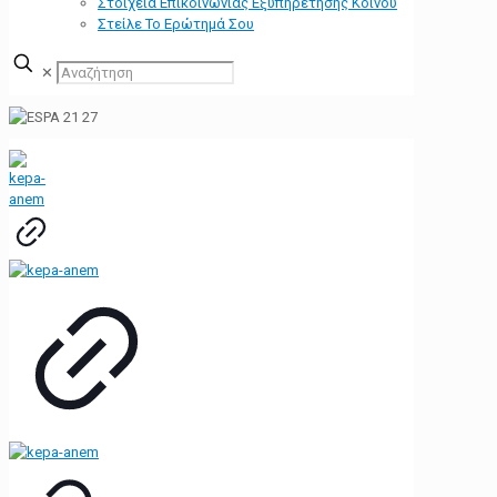
Στοιχεία Επικοινωνίας Εξυπηρέτησης Κοινού
Στείλε Το Ερώτημά Σου
✕