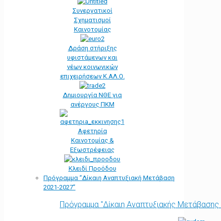
Συνεργατικοί
Σχηματισμοί
Καινοτομίας
Δράση στήριξης
υφιστάμενων και
νέων κοινωνικών
επιχειρήσεων Κ.ΑΛ.Ο.
Δημιουργία ΝΘΕ για
ανέργους ΠΚΜ
Αφετηρία
Kαινοτομίας &
Εξωστρέφειας
Κλειδί Προόδου
Πρόγραμμα “Δίκαιη Αναπτυξιακή Μετάβαση
2021-2027”
Πρόγραμμα "Δίκαιη Αναπτυξιακής Μετάβασης