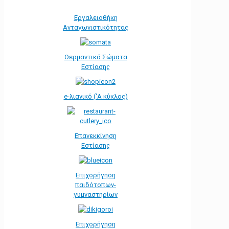
Εργαλειοθήκη
Ανταγωνιστικότητας
Θερμαντικά Σώματα
Εστίασης
e-λιανικό ('Α κύκλος)
Επανεκκίνηση
Εστίασης
Επιχορήγηση
παιδότοπων-
γυμναστηρίων
Επιχορήγηση