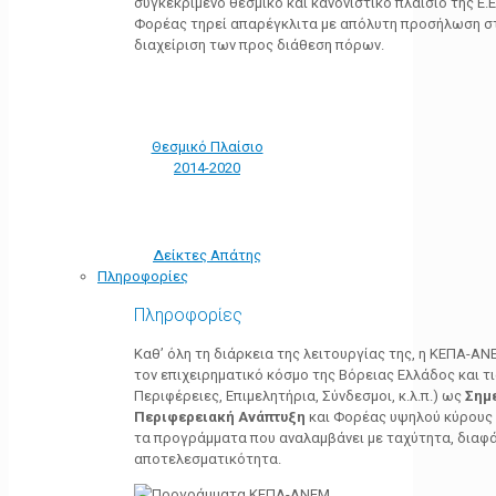
συγκεκριμένο θεσμικό και κανονιστικό πλαίσιο της Ε.Ε.
Φορέας τηρεί απαρέγκλιτα με απόλυτη προσήλωση στ
διαχείριση των προς διάθεση πόρων.
Θεσμικό Πλαίσιο
2014-2020
Δείκτες Απάτης
Πληροφορίες
Πληροφορίες
Καθ’ όλη τη διάρκεια της λειτουργίας της, η ΚΕΠΑ-Α
τον επιχειρηματικό κόσμο της Βόρειας Ελλάδος και τ
Περιφέρειες, Επιμελητήρια, Σύνδεσμοι, κ.λ.π.) ως
Σημ
Περιφερειακή Ανάπτυξη
και Φορέας υψηλού κύρους κ
τα προγράμματα που αναλαμβάνει με ταχύτητα, διαφά
αποτελεσματικότητα.