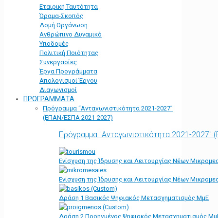
Εταιρική Ταυτότητα
Όραμα-Σκοπός
Δομή Οργάνωση
Ανθρώπινο Δυναμικό
Υποδομές
Πολιτική Ποιότητας
Συνεργασίες
Έργα Προγράμματα
Απολογισμοί Έργου
Διαγωνισμοί
ΠΡΟΓΡΑΜΜΑΤΑ
Πρόγραμμα “Ανταγωνιστικότητα 2021-2027”
(ΕΠΑΝ/ΕΣΠΑ 2021-2027)
Πρόγραμμα "Ανταγωνιστικότητα 2021-2027" 
Ενίσχυση της Ίδρυσης και Λειτουργίας Νέων Μικρομε
Ενίσχυση της Ίδρυσης και Λειτουργίας Νέων Μικρομε
Δράση 1 Βασικός Ψηφιακός Μετασχηματισμός ΜμΕ
Δράση 2 Προηγμένος Ψηφιακός Μετασχηματισμός Μμ