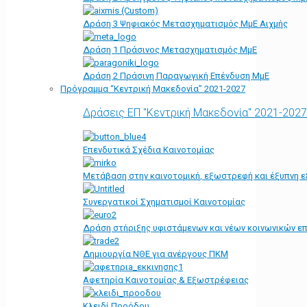
Δράση 3 Ψηφιακός Μετασχηματισμός ΜμΕ Αιχμής
Δράση 1 Πράσινος Μετασχηματισμός ΜμΕ
Δράση 2 Πράσινη Παραγωγική Επένδυση ΜμΕ
Πρόγραμμα “Κεντρική Μακεδονία” 2021-2027
Δράσεις ΕΠ "Κεντρική Μακεδονία" 2021-2027
Επενδυτικά Σχέδια Καινοτομίας
Μετάβαση στην καινοτομική, εξωστρεφή και έξυπνη ε
Συνεργατικοί Σχηματισμοί Καινοτομίας
Δράση στήριξης υφιστάμενων και νέων κοινωνικών επ
Δημιουργία ΝΘΕ για ανέργους ΠΚΜ
Αφετηρία Kαινοτομίας & Εξωστρέφειας
Κλειδί Προόδου