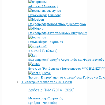
e-λιανικό ('Α κύκλος)
Επανεκκίνηση Εστίασης
Επιχορήγηση παιδότοπων-γυμναστηρίων
Επιχορήγηση Αυτοαπα/μενων Δικηγόρων
Επανεκκίνηση Τουρισμού
e-λιανικό (΄Β κύκλος)
Επιχορήγηση Παροχής Λογιστικών και Φοροτεχνικών
Ενίσχυση Πλητόμμενων Επιχειρήσεων ΨΥΧ-ΕΚΔ-ΕΣΤ-Γ
Έκτακτη Επιχορήγηση σε επιχειρήσεις Γούνας και Συ
ΕΠ «Kεντρική Μακεδονία» 2014-2020
Δράσεις ΠΚΜ (2014 - 2020)
Μεταποίηση - Τουρισμός
Εμπόριο - Υπηρεσίες