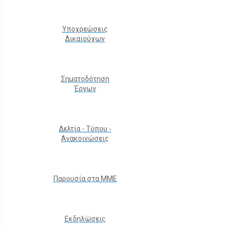
Υποχρεώσεις
Δικαιούχων
Σηματοδότηση
Έργων
Δελτία - Τύπου -
Ανακοινώσεις
Παρουσία στα ΜΜΕ
Εκδηλώσεις