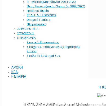
ΕΠ «Δυτική Μακεδονία» 2014-2020
Νέος Αναπτυξιακός Νόμος (ν. 4887/2022)
Πράσινο Ταμείο
ΕΠΑΝ Ι & ΙΙ 2000-2013
Θεσμικό Πλαίσιο
Πληροφορίες
ΔΗΜΟΣΙΟΤΗΤΑ
ΣΥΝΔΕΣΜΟΙ
ΕΠΙΚΟΙΝΩΝΙΑ
Στοιχεία Επικοινωνίας
Στοιχεία Επικοινωνίας Εξυπηρέτησης
Κοινού
Στείλε Το Ερώτημά Σου
ΑΡΧΙΚΗ
ΝΕΑ
Η ΕΤΑΙΡΙΑ
Η Κ
Η ΚΕΠΑ-ΑΝΕΜ ΑΜΚΕ είναι Αστική Μη Κερδοσκοπική ετα