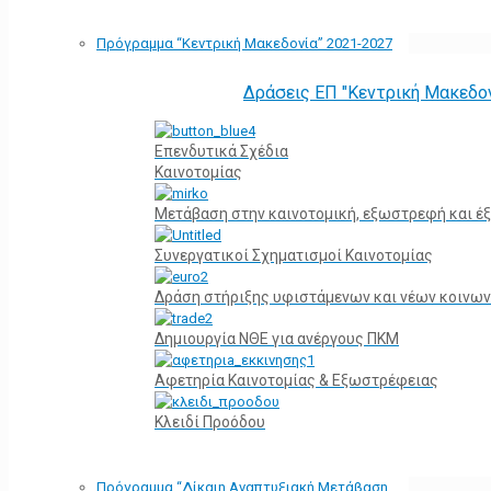
Πρόγραμμα “Κεντρική Μακεδονία” 2021-2027
Δράσεις ΕΠ "Κεντρική Μακεδο
Επενδυτικά Σχέδια
Καινοτομίας
Μετάβαση στην καινοτομική, εξωστρεφή και έξ
Συνεργατικοί Σχηματισμοί Καινοτομίας
Δράση στήριξης υφιστάμενων και νέων κοινων
Δημιουργία ΝΘΕ για ανέργους ΠΚΜ
Αφετηρία Kαινοτομίας & Εξωστρέφειας
Κλειδί Προόδου
Πρόγραμμα “Δίκαιη Αναπτυξιακή Μετάβαση