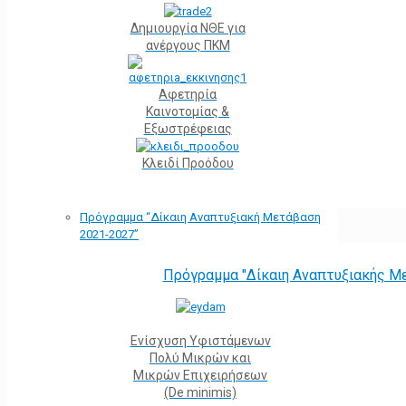
Δημιουργία ΝΘΕ για
ανέργους ΠΚΜ
Αφετηρία
Kαινοτομίας &
Εξωστρέφειας
Κλειδί Προόδου
Πρόγραμμα “Δίκαιη Αναπτυξιακή Μετάβαση
2021-2027”
Πρόγραμμα "Δίκαιη Αναπτυξιακής Μ
Ενίσχυση Υφιστάμενων
Πολύ Μικρών και
Μικρών Επιχειρήσεων
(De minimis)