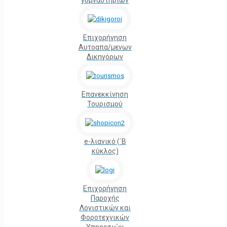
γυμναστηρίων
Επιχορήγηση
Αυτοαπα/μενων
Δικηγόρων
Επανεκκίνηση
Τουρισμού
e-λιανικό (΄Β
κύκλος)
Επιχορήγηση
Παροχής
Λογιστικών και
Φοροτεχνικών