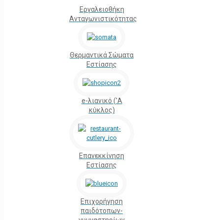
Εργαλειοθήκη
Ανταγωνιστικότητας
Θερμαντικά Σώματα
Εστίασης
e-λιανικό ('Α
κύκλος)
Επανεκκίνηση
Εστίασης
Επιχορήγηση
παιδότοπων-