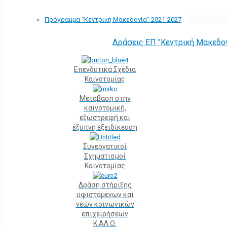
Πρόγραμμα “Κεντρική Μακεδονία” 2021-2027
Δράσεις ΕΠ "Κεντρική Μακεδο
Επενδυτικά Σχέδια
Καινοτομίας
Μετάβαση στην
καινοτομική,
εξωστρεφή και
έξυπνη εξειδίκευση
Συνεργατικοί
Σχηματισμοί
Καινοτομίας
Δράση στήριξης
υφιστάμενων και
νέων κοινωνικών
επιχειρήσεων
Κ.ΑΛ.Ο.