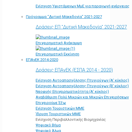
Ενίσχυση Υφιστάμενων ΜμΕ για παραγωγή ενέργειας
Πρόγραμμα “Δυτική Μακεδονία” 2021-2027
Δράσεις ΕΠ "Δυτική Μακεδονία" 2021-2027
Επιχειρηματική Ανάκαμψη
Επιχειρηματική Εκκίνηση
ΕΠΑνΕΚ 2014-2020
Δράσεις ΕΠΑνΕΚ (ΕΣΠΑ 2014 - 2020)
Ενίσχυση Αυτοαπασχόλησης Πτυχιούχων (Α' κύκλος)
Ενίσχυση Αυτοαπασχόλησης Πτυχιούχων (Β' κύκλος)
Νεοφυής Επιχειρηματικότητα (Α' κύκλος)
Αναβάθμιση Πολύ Μικρών και Μικρών Επιχειρήσεων
Επιχειρούμε Έξω
Ενίσχυση Τουριστικών ΜΜΕ
Ίδρυση Τουριστικών ΜΜΕ
Ενίσχυση Περιβαλλοντικής Βιομηχανίας
Ψηφιακό Βήμα
Ψηφιακό Άλμα