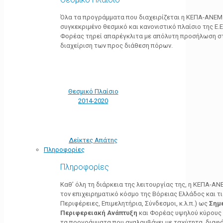
Όλα τα προγράμματα που διαχειρίζεται η ΚΕΠΑ-ΑΝΕΜ
συγκεκριμένο θεσμικό και κανονιστικό πλαίσιο της Ε.Ε.
Φορέας τηρεί απαρέγκλιτα με απόλυτη προσήλωση στ
διαχείριση των προς διάθεση πόρων.
Θεσμικό Πλαίσιο
2014-2020
Δείκτες Απάτης
Πληροφορίες
Πληροφορίες
Καθ’ όλη τη διάρκεια της λειτουργίας της, η ΚΕΠΑ-Α
τον επιχειρηματικό κόσμο της Βόρειας Ελλάδος και τ
Περιφέρειες, Επιμελητήρια, Σύνδεσμοι, κ.λ.π.) ως
Σημ
Περιφερειακή Ανάπτυξη
και Φορέας υψηλού κύρους κ
τα προγράμματα που αναλαμβάνει με ταχύτητα, διαφά