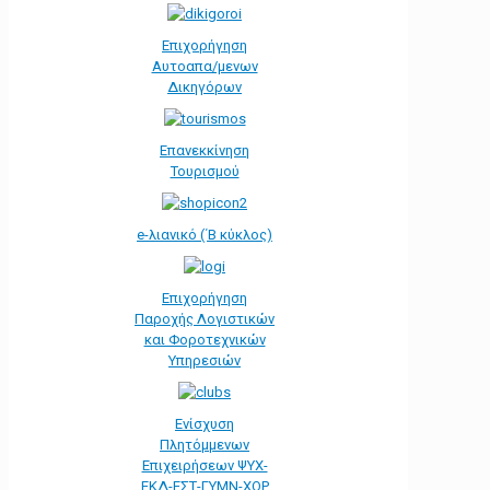
Επιχορήγηση
Αυτοαπα/μενων
Δικηγόρων
Επανεκκίνηση
Τουρισμού
e-λιανικό (΄Β κύκλος)
Επιχορήγηση
Παροχής Λογιστικών
και Φοροτεχνικών
Υπηρεσιών
Ενίσχυση
Πλητόμμενων
Επιχειρήσεων ΨΥΧ-
ΕΚΔ-ΕΣΤ-ΓΥΜΝ-ΧΟΡ