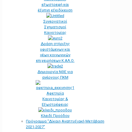
εξωστρεφή και
έξυπνη εξειδίκευση
Συνεργατικοί
Σχηματισμοί
Καινοτομίας
Δράση στήριξης
υφιστάμενων και
νέων κοινωνικών
επιχειρήσεων Κ.ΑΛ.Ο.
Δημιουργία ΝΘΕ για
ανέργους ΠΚΜ
Αφετηρία
Kαινοτομίας &
Εξωστρέφειας
Κλειδί Προόδου
Πρόγραμμα “Δίκαιη Αναπτυξιακή Μετάβαση
2021-2027”