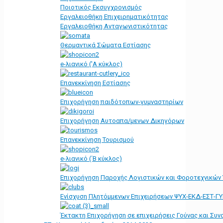
Ποιοτικός Εκσυγχρονισμός
Εργαλειοθήκη Eπιχειρηματικότητας
Εργαλειοθήκη Ανταγωνιστικότητας
Θερμαντικά Σώματα Εστίασης
e-λιανικό ('Α κύκλος)
Επανεκκίνηση Εστίασης
Επιχορήγηση παιδότοπων-γυμναστηρίων
Επιχορήγηση Αυτοαπα/μενων Δικηγόρων
Επανεκκίνηση Τουρισμού
e-λιανικό (΄Β κύκλος)
Επιχορήγηση Παροχής Λογιστικών και Φοροτεχνικών
Ενίσχυση Πλητόμμενων Επιχειρήσεων ΨΥΧ-ΕΚΔ-ΕΣΤ-Γ
Έκτακτη Επιχορήγηση σε επιχειρήσεις Γούνας και Συ