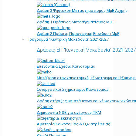
Δράση 3 Ψηφιακός Μετασχηματισμός ΜμΕ Αιχμής
Δράση 1 Πράσινος Μετασχηματισμός ΜμΕ
Δράση 2 Πράσινη Παραγωγική Επένδυση ΜμΕ
Πρόγραμμα “Κεντρική Μακεδονία” 2021-2027
Δράσεις ΕΠ "Κεντρική Μακεδονία" 2021-2027
Επενδυτικά Σχέδια Καινοτομίας
Μετάβαση στην καινοτομική, εξωστρεφή και έξυπνη ε
Συνεργατικοί Σχηματισμοί Καινοτομίας
Δράση στήριξης υφιστάμενων και νέων κοινωνικών επ
Δημιουργία ΝΘΕ για ανέργους ΠΚΜ
Αφετηρία Kαινοτομίας & Εξωστρέφειας
Κλειδί Προόδου