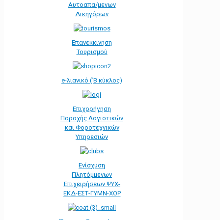
Αυτοαπα/μενων
Δικηγόρων
Επανεκκίνηση
Τουρισμού
e-λιανικό (΄Β κύκλος)
Επιχορήγηση
Παροχής Λογιστικών
και Φοροτεχνικών
Υπηρεσιών
Ενίσχυση
Πλητόμμενων
Επιχειρήσεων ΨΥΧ-
ΕΚΔ-ΕΣΤ-ΓΥΜΝ-ΧΟΡ