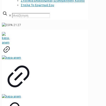
Στοιχεία Επικοινωνίας Εξυπηρέτησης Κοινού
Στείλε Το Ερώτημά Σου
✕