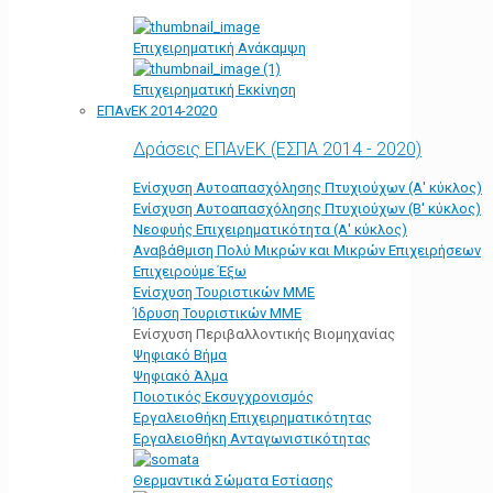
Επιχειρηματική Ανάκαμψη
Επιχειρηματική Εκκίνηση
ΕΠΑνΕΚ 2014-2020
Δράσεις ΕΠΑνΕΚ (ΕΣΠΑ 2014 - 2020)
Ενίσχυση Αυτοαπασχόλησης Πτυχιούχων (Α' κύκλος)
Ενίσχυση Αυτοαπασχόλησης Πτυχιούχων (Β' κύκλος)
Νεοφυής Επιχειρηματικότητα (Α' κύκλος)
Αναβάθμιση Πολύ Μικρών και Μικρών Επιχειρήσεων
Επιχειρούμε Έξω
Ενίσχυση Τουριστικών ΜΜΕ
Ίδρυση Τουριστικών ΜΜΕ
Ενίσχυση Περιβαλλοντικής Βιομηχανίας
Ψηφιακό Βήμα
Ψηφιακό Άλμα
Ποιοτικός Εκσυγχρονισμός
Εργαλειοθήκη Eπιχειρηματικότητας
Εργαλειοθήκη Ανταγωνιστικότητας
Θερμαντικά Σώματα Εστίασης