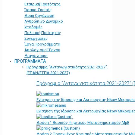
Εταιρική Ταυτότητα
Όραμα-Σκοπός
Δομή Οργάνωση
Ανθρώπινο Δυναμικό
Υποδομές
Πολιτική Ποιότητας
Συνεργασίες
Έργα Προγράμματα
Απολογισμοί Έργου
Διαγωνισμοί
ΠΡΟΓΡΑΜΜΑΤΑ
Πρόγραμμα “Ανταγωνιστικότητα 2021-2027”
(ΕΠΑΝ/ΕΣΠΑ 2021-2027)
Πρόγραμμα "Ανταγωνιστικότητα 2021-2027" 
Ενίσχυση της Ίδρυσης και Λειτουργίας Νέων Μικρομε
Ενίσχυση της Ίδρυσης και Λειτουργίας Νέων Μικρομε
Δράση 1 Βασικός Ψηφιακός Μετασχηματισμός ΜμΕ
Δράση 2 Προηγμένος Ψηφιακός Μετασχηματισμός Μμ