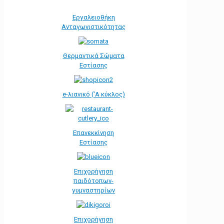
Εργαλειοθήκη
Ανταγωνιστικότητας
Θερμαντικά Σώματα
Εστίασης
e-λιανικό ('Α κύκλος)
Επανεκκίνηση
Εστίασης
Επιχορήγηση
παιδότοπων-
γυμναστηρίων
Επιχορήγηση