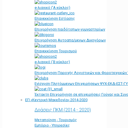
e-λιανικό ('Α κύκλος)
Επανεκκίνηση Εστίασης
Επιχορήγηση παιδότοπων-γυμναστηρίων
Επιχορήγηση Αυτοαπα/μενων Δικηγόρων
Επανεκκίνηση Τουρισμού
e-λιανικό (΄Β κύκλος)
Επιχορήγηση Παροχής Λογιστικών και Φοροτεχνικών
Ενίσχυση Πλητόμμενων Επιχειρήσεων ΨΥΧ-ΕΚΔ-ΕΣΤ-Γ
Έκτακτη Επιχορήγηση σε επιχειρήσεις Γούνας και Συ
ΕΠ «Kεντρική Μακεδονία» 2014-2020
Δράσεις ΠΚΜ (2014 - 2020)
Μεταποίηση - Τουρισμός
Εμπόριο - Υπηρεσίες