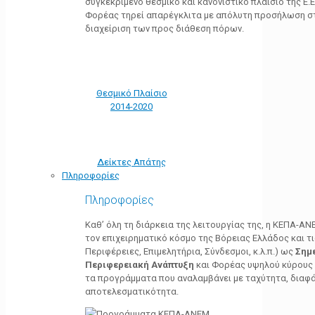
συγκεκριμένο θεσμικό και κανονιστικό πλαίσιο της Ε.Ε.
Φορέας τηρεί απαρέγκλιτα με απόλυτη προσήλωση στ
διαχείριση των προς διάθεση πόρων.
Θεσμικό Πλαίσιο
2014-2020
Δείκτες Απάτης
Πληροφορίες
Πληροφορίες
Καθ’ όλη τη διάρκεια της λειτουργίας της, η ΚΕΠΑ-Α
τον επιχειρηματικό κόσμο της Βόρειας Ελλάδος και τ
Περιφέρειες, Επιμελητήρια, Σύνδεσμοι, κ.λ.π.) ως
Σημ
Περιφερειακή Ανάπτυξη
και Φορέας υψηλού κύρους κ
τα προγράμματα που αναλαμβάνει με ταχύτητα, διαφά
αποτελεσματικότητα.