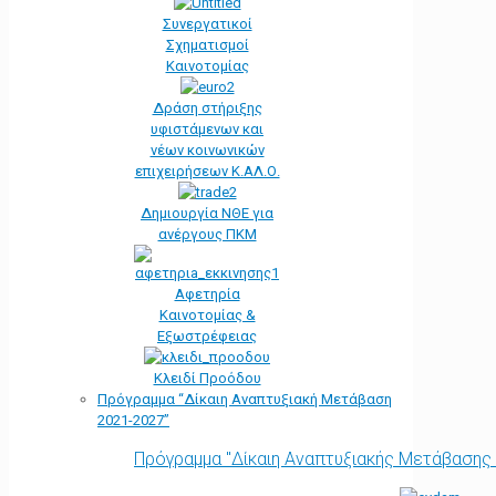
Συνεργατικοί
Σχηματισμοί
Καινοτομίας
Δράση στήριξης
υφιστάμενων και
νέων κοινωνικών
επιχειρήσεων Κ.ΑΛ.Ο.
Δημιουργία ΝΘΕ για
ανέργους ΠΚΜ
Αφετηρία
Kαινοτομίας &
Εξωστρέφειας
Κλειδί Προόδου
Πρόγραμμα “Δίκαιη Αναπτυξιακή Μετάβαση
2021-2027”
Πρόγραμμα "Δίκαιη Αναπτυξιακής Μετάβασης