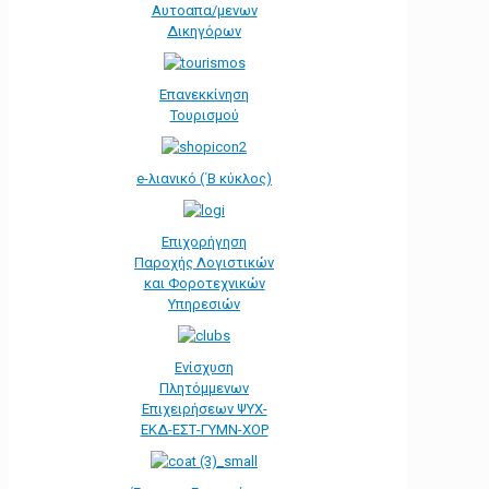
Αυτοαπα/μενων
Δικηγόρων
Επανεκκίνηση
Τουρισμού
e-λιανικό (΄Β κύκλος)
Επιχορήγηση
Παροχής Λογιστικών
και Φοροτεχνικών
Υπηρεσιών
Ενίσχυση
Πλητόμμενων
Επιχειρήσεων ΨΥΧ-
ΕΚΔ-ΕΣΤ-ΓΥΜΝ-ΧΟΡ