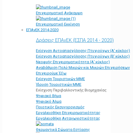
Επιχειρηματική Ανάκαμψη
Επιχειρηματική Εκκίνηση
ΕΠΑνΕΚ 2014-2020
Δράσεις ΕΠΑνΕΚ (ΕΣΠΑ 2014 - 2020)
Ενίσχυση Αυτοαπασχόλησης Πτυχιούχων (Α' κύκλος)
Ενίσχυση Αυτοαπασχόλησης Πτυχιούχων (Β' κύκλος)
Νεοφυής Επιχειρηματικότητα (Α' κύκλος)
Αναβάθμιση Πολύ Μικρών και Μικρών Επιχειρήσεων
Επιχειρούμε Έξω
Ενίσχυση Τουριστικών ΜΜΕ
Ίδρυση Τουριστικών ΜΜΕ
Ενίσχυση Περιβαλλοντικής Βιομηχανίας
Ψηφιακό Βήμα
Ψηφιακό Άλμα
Ποιοτικός Εκσυγχρονισμός
Εργαλειοθήκη Eπιχειρηματικότητας
Εργαλειοθήκη Ανταγωνιστικότητας
Θερμαντικά Σώματα Εστίασης