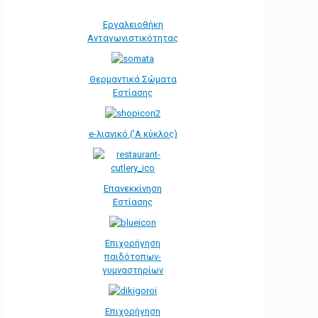
Εργαλειοθήκη
Ανταγωνιστικότητας
Θερμαντικά Σώματα
Εστίασης
e-λιανικό ('Α κύκλος)
Επανεκκίνηση
Εστίασης
Επιχορήγηση
παιδότοπων-
γυμναστηρίων
Επιχορήγηση