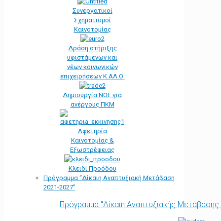
Συνεργατικοί
Σχηματισμοί
Καινοτομίας
Δράση στήριξης
υφιστάμενων και
νέων κοινωνικών
επιχειρήσεων Κ.ΑΛ.Ο.
Δημιουργία ΝΘΕ για
ανέργους ΠΚΜ
Αφετηρία
Kαινοτομίας &
Εξωστρέφειας
Κλειδί Προόδου
Πρόγραμμα “Δίκαιη Αναπτυξιακή Μετάβαση
2021-2027”
Πρόγραμμα "Δίκαιη Αναπτυξιακής Μετάβασης