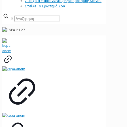
Στοιχεία Επικοινωνίας Εξυπηρέτησης Κοινού
Στείλε Το Ερώτημά Σου
✕