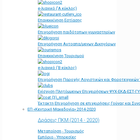
e-λιανικό ('Α κύκλος)
Επανεκκίνηση Εστίασης
Επιχορήγηση παιδότοπων-γυμναστηρίων
Επιχορήγηση Αυτοαπα/μενων Δικηγόρων
Επανεκκίνηση Τουρισμού
e-λιανικό (΄Β κύκλος)
Επιχορήγηση Παροχής Λογιστικών και Φοροτεχνικών
Ενίσχυση Πλητόμμενων Επιχειρήσεων ΨΥΧ-ΕΚΔ-ΕΣΤ-Γ
Έκτακτη Επιχορήγηση σε επιχειρήσεις Γούνας και Συ
ΕΠ «Kεντρική Μακεδονία» 2014-2020
Δράσεις ΠΚΜ (2014 - 2020)
Μεταποίηση - Τουρισμός
Εμπόριο - Υπηρεσίες