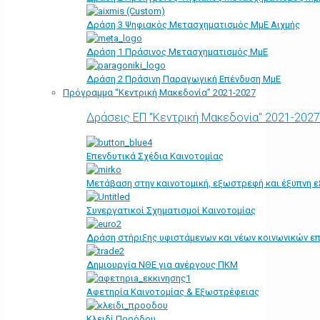
Δράση 3 Ψηφιακός Μετασχηματισμός ΜμΕ Αιχμής
Δράση 1 Πράσινος Μετασχηματισμός ΜμΕ
Δράση 2 Πράσινη Παραγωγική Επένδυση ΜμΕ
Πρόγραμμα “Κεντρική Μακεδονία” 2021-2027
Δράσεις ΕΠ "Κεντρική Μακεδονία" 2021-2027
Επενδυτικά Σχέδια Καινοτομίας
Μετάβαση στην καινοτομική, εξωστρεφή και έξυπνη ε
Συνεργατικοί Σχηματισμοί Καινοτομίας
Δράση στήριξης υφιστάμενων και νέων κοινωνικών επ
Δημιουργία ΝΘΕ για ανέργους ΠΚΜ
Αφετηρία Kαινοτομίας & Εξωστρέφειας
Κλειδί Προόδου