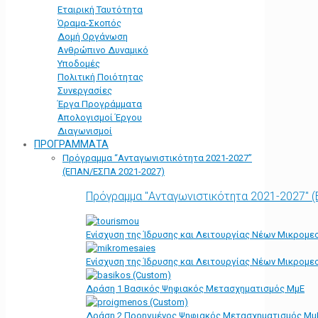
Εταιρική Ταυτότητα
Όραμα-Σκοπός
Δομή Οργάνωση
Ανθρώπινο Δυναμικό
Υποδομές
Πολιτική Ποιότητας
Συνεργασίες
Έργα Προγράμματα
Απολογισμοί Έργου
Διαγωνισμοί
ΠΡΟΓΡΑΜΜΑΤΑ
Πρόγραμμα “Ανταγωνιστικότητα 2021-2027”
(ΕΠΑΝ/ΕΣΠΑ 2021-2027)
Πρόγραμμα "Ανταγωνιστικότητα 2021-2027" 
Ενίσχυση της Ίδρυσης και Λειτουργίας Νέων Μικρομε
Ενίσχυση της Ίδρυσης και Λειτουργίας Νέων Μικρομε
Δράση 1 Βασικός Ψηφιακός Μετασχηματισμός ΜμΕ
Δράση 2 Προηγμένος Ψηφιακός Μετασχηματισμός Μμ