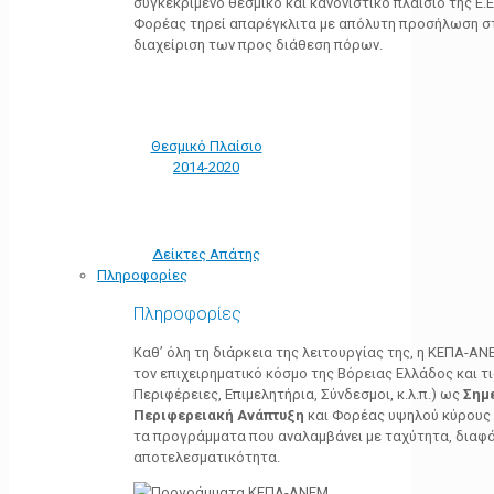
συγκεκριμένο θεσμικό και κανονιστικό πλαίσιο της Ε.Ε.
Φορέας τηρεί απαρέγκλιτα με απόλυτη προσήλωση στ
διαχείριση των προς διάθεση πόρων.
Θεσμικό Πλαίσιο
2014-2020
Δείκτες Απάτης
Πληροφορίες
Πληροφορίες
Καθ’ όλη τη διάρκεια της λειτουργίας της, η ΚΕΠΑ-Α
τον επιχειρηματικό κόσμο της Βόρειας Ελλάδος και τ
Περιφέρειες, Επιμελητήρια, Σύνδεσμοι, κ.λ.π.) ως
Σημ
Περιφερειακή Ανάπτυξη
και Φορέας υψηλού κύρους κ
τα προγράμματα που αναλαμβάνει με ταχύτητα, διαφά
αποτελεσματικότητα.