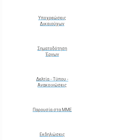
Υποχρεώσεις
Δικαιούχων
Σηματοδότηση
Έργων
Δελτία - Τύπου -
Ανακοινώσεις
Παρουσία στα ΜΜΕ
Εκδηλώσεις