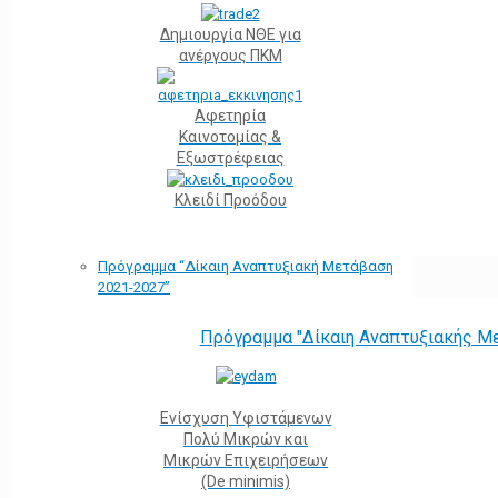
Δημιουργία ΝΘΕ για
ανέργους ΠΚΜ
Αφετηρία
Kαινοτομίας &
Εξωστρέφειας
Κλειδί Προόδου
Πρόγραμμα “Δίκαιη Αναπτυξιακή Μετάβαση
2021-2027”
Πρόγραμμα "Δίκαιη Αναπτυξιακής Μ
Ενίσχυση Υφιστάμενων
Πολύ Μικρών και
Μικρών Επιχειρήσεων
(De minimis)