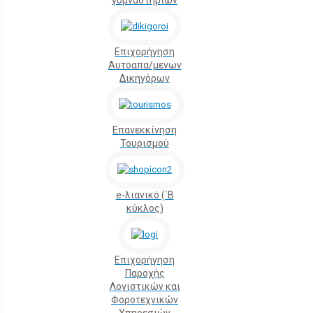
γυμναστηρίων
Επιχορήγηση
Αυτοαπα/μενων
Δικηγόρων
Επανεκκίνηση
Τουρισμού
e-λιανικό (΄Β
κύκλος)
Επιχορήγηση
Παροχής
Λογιστικών και
Φοροτεχνικών