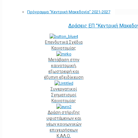
Πρόγραμμα “Κεντρική Μακεδονία” 2021-2027
Δράσεις ΕΠ "Κεντρική Μακεδο
Επενδυτικά Σχέδια
Καινοτομίας
Μετάβαση στην
καινοτομική,
εξωστρεφή και
έξυπνη εξειδίκευση
Συνεργατικοί
Σχηματισμοί
Καινοτομίας
Δράση στήριξης
υφιστάμενων και
νέων κοινωνικών
επιχειρήσεων
Κ.ΑΛ.Ο.