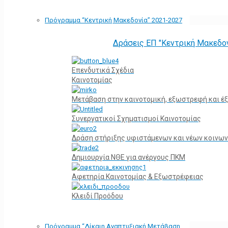
Πρόγραμμα “Κεντρική Μακεδονία” 2021-2027
Δράσεις ΕΠ "Κεντρική Μακεδο
Επενδυτικά Σχέδια
Καινοτομίας
Μετάβαση στην καινοτομική, εξωστρεφή και έξ
Συνεργατικοί Σχηματισμοί Καινοτομίας
Δράση στήριξης υφιστάμενων και νέων κοινων
Δημιουργία ΝΘΕ για ανέργους ΠΚΜ
Αφετηρία Kαινοτομίας & Εξωστρέφειας
Κλειδί Προόδου
Πρόγραμμα “Δίκαιη Αναπτυξιακή Μετάβαση