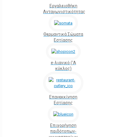
Εργαλειοθήκη
Ανταγωνιστικότητας
Θερμαντικά Σώματα
Εστίασης
e-λιανικό ('Α
κύκλος)
Επανεκκίνηση
Εστίασης
Επιχορήγηση
παιδότοπων-