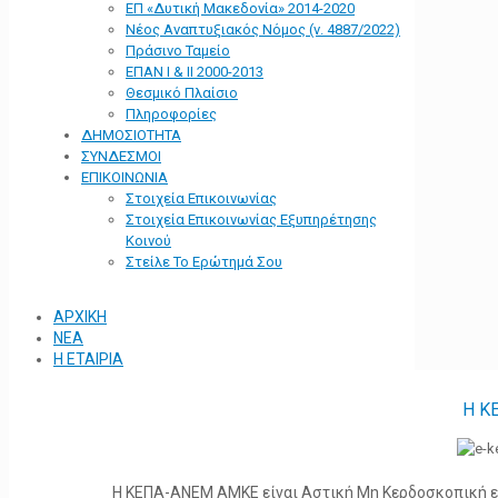
ΕΠ «Δυτική Μακεδονία» 2014-2020
Νέος Αναπτυξιακός Νόμος (ν. 4887/2022)
Πράσινο Ταμείο
ΕΠΑΝ Ι & ΙΙ 2000-2013
Θεσμικό Πλαίσιο
Πληροφορίες
ΔΗΜΟΣΙΟΤΗΤΑ
ΣΥΝΔΕΣΜΟΙ
ΕΠΙΚΟΙΝΩΝΙΑ
Στοιχεία Επικοινωνίας
Στοιχεία Επικοινωνίας Εξυπηρέτησης
Κοινού
Στείλε Το Ερώτημά Σου
ΑΡΧΙΚΗ
ΝΕΑ
Η ΕΤΑΙΡΙΑ
Η Κ
Η ΚΕΠΑ-ΑΝΕΜ ΑΜΚΕ είναι Αστική Μη Κερδοσκοπική ετα