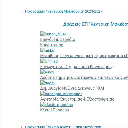
Πρόγραμμα “Κεντρική Μακεδονία” 2021-2027
Δράσεις ΕΠ "Κεντρική Μακεδο
Επενδυτικά Σχέδια
Καινοτομίας
Μετάβαση στην καινοτομική, εξωστρεφή και έξ
Συνεργατικοί Σχηματισμοί Καινοτομίας
Δράση στήριξης υφιστάμενων και νέων κοινων
Δημιουργία ΝΘΕ για ανέργους ΠΚΜ
Αφετηρία Kαινοτομίας & Εξωστρέφειας
Κλειδί Προόδου
Πρόγραμμα “Δίκαιη Αναπτυξιακή Μετάβαση