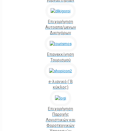
γυμναστηρίων
Επιχορήγηση
Αυτοαπα/μενων
Δικηγόρων
Επανεκκίνηση
Τουρισμού
e-λιανικό (΄Β
κύκλος)
Επιχορήγηση
Παροχής
Λογιστικών και
Φοροτεχνικών