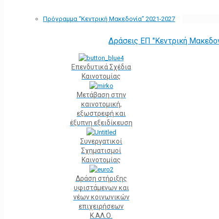
Πρόγραμμα “Κεντρική Μακεδονία” 2021-2027
Δράσεις ΕΠ "Κεντρική Μακεδο
Επενδυτικά Σχέδια
Καινοτομίας
Μετάβαση στην
καινοτομική,
εξωστρεφή και
έξυπνη εξειδίκευση
Συνεργατικοί
Σχηματισμοί
Καινοτομίας
Δράση στήριξης
υφιστάμενων και
νέων κοινωνικών
επιχειρήσεων
Κ.ΑΛ.Ο.