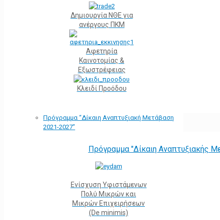
Δημιουργία ΝΘΕ για
ανέργους ΠΚΜ
Αφετηρία
Kαινοτομίας &
Εξωστρέφειας
Κλειδί Προόδου
Πρόγραμμα “Δίκαιη Αναπτυξιακή Μετάβαση
2021-2027”
Πρόγραμμα "Δίκαιη Αναπτυξιακής Μ
Ενίσχυση Υφιστάμενων
Πολύ Μικρών και
Μικρών Επιχειρήσεων
(De minimis)