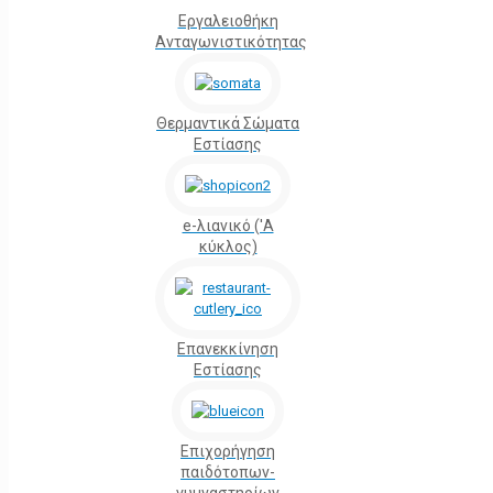
Εργαλειοθήκη
Ανταγωνιστικότητας
Θερμαντικά Σώματα
Εστίασης
e-λιανικό ('Α
κύκλος)
Επανεκκίνηση
Εστίασης
Επιχορήγηση
παιδότοπων-