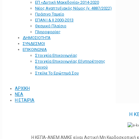
ΕΠ «Δυτική Μακεδονία» 2014-2020
Νέος Αναπτυξιακός Νόμος (ν. 4887/2022)
Πράσινο Ταμείο
ΕΠΑΝ Ι & ΙΙ 2000-2013
Θεσμικό Πλαίσιο
Πληροφορίες
ΔΗΜΟΣΙΟΤΗΤΑ
ΣΥΝΔΕΣΜΟΙ
ΕΠΙΚΟΙΝΩΝΙΑ
Στοιχεία Επικοινωνίας
Στοιχεία Επικοινωνίας Εξυπηρέτησης
Κοινού
Στείλε Το Ερώτημά Σου
ΑΡΧΙΚΗ
ΝΕΑ
Η ΕΤΑΙΡΙΑ
Η Κ
Η ΚΕΠΑ-ΑΝΕΜ ΑΜΚΕ είναι Αστική Μη Κερδοσκοπική ετα