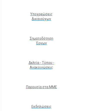
Υποχρεώσεις
Δικαιούχων
Σηματοδότηση
Έργων
Δελτία - Τύπου -
Ανακοινώσεις
Παρουσία στα ΜΜΕ
Εκδηλώσεις