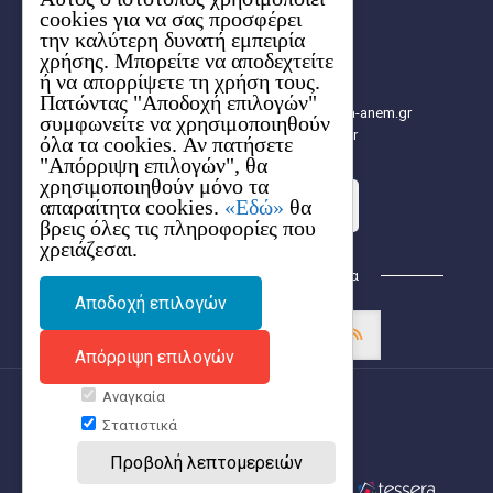
6ο χλμ. Χαριλάου-Θέρμης
cookies για να σας προσφέρει
57001 Θέρμη, Θεσσαλονίκης
την καλύτερη δυνατή εμπειρία
Aρ. ΓΕΜΗ: 154627704000
χρήσης. Μπορείτε να αποδεχτείτε
2310 480.000
ή να απορρίψετε τη χρήση τους.
2310 480.003
Πατώντας "Αποδοχή επιλογών"
info[at]e-kepa.gr, info[at]2014-2020.kepa-anem.gr
συμφωνείτε να χρησιμοποιηθούν
https://2014-2020.kepa-anem.gr
όλα τα cookies. Αν πατήσετε
"Απόρριψη επιλογών", θα
χρησιμοποιηθούν μόνο τα
απαραίτητα cookies.
«Εδώ»
θα
Στείλε τo ερώτημά σου
βρεις όλες τις πληροφορίες που
χρειάζεσαι.
Βρείτε μας στα Κοινωνικά Δίκτυα
Αποδοχή επιλογών
Απόρριψη επιλογών
Αναγκαία
Στατιστικά
Προβολή λεπτομερειών
Copyright © 2017 - 2026 e-kepa
Development by