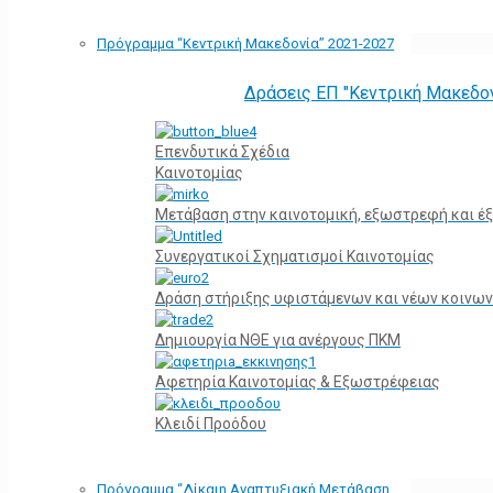
Πρόγραμμα “Κεντρική Μακεδονία” 2021-2027
Δράσεις ΕΠ "Κεντρική Μακεδο
Επενδυτικά Σχέδια
Καινοτομίας
Μετάβαση στην καινοτομική, εξωστρεφή και έξ
Συνεργατικοί Σχηματισμοί Καινοτομίας
Δράση στήριξης υφιστάμενων και νέων κοινων
Δημιουργία ΝΘΕ για ανέργους ΠΚΜ
Αφετηρία Kαινοτομίας & Εξωστρέφειας
Κλειδί Προόδου
Πρόγραμμα “Δίκαιη Αναπτυξιακή Μετάβαση