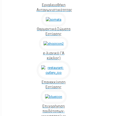
Εργαλειοθήκη
Ανταγωνιστικότητας
Θερμαντικά Σώματα
Εστίασης
e-λιανικό ('Α
κύκλος)
Επανεκκίνηση
Εστίασης
Επιχορήγηση
παιδότοπων-