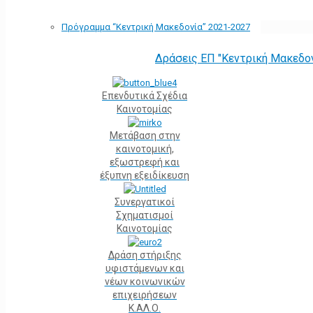
Πρόγραμμα “Κεντρική Μακεδονία” 2021-2027
Δράσεις ΕΠ "Κεντρική Μακεδο
Επενδυτικά Σχέδια
Καινοτομίας
Μετάβαση στην
καινοτομική,
εξωστρεφή και
έξυπνη εξειδίκευση
Συνεργατικοί
Σχηματισμοί
Καινοτομίας
Δράση στήριξης
υφιστάμενων και
νέων κοινωνικών
επιχειρήσεων
Κ.ΑΛ.Ο.