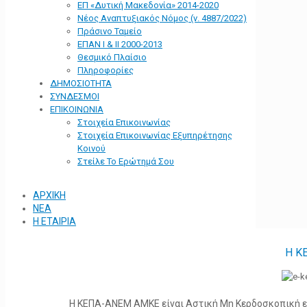
ΕΠ «Δυτική Μακεδονία» 2014-2020
Νέος Αναπτυξιακός Νόμος (ν. 4887/2022)
Πράσινο Ταμείο
ΕΠΑΝ Ι & ΙΙ 2000-2013
Θεσμικό Πλαίσιο
Πληροφορίες
ΔΗΜΟΣΙΟΤΗΤΑ
ΣΥΝΔΕΣΜΟΙ
ΕΠΙΚΟΙΝΩΝΙΑ
Στοιχεία Επικοινωνίας
Στοιχεία Επικοινωνίας Εξυπηρέτησης
Κοινού
Στείλε Το Ερώτημά Σου
ΑΡΧΙΚΗ
ΝΕΑ
Η ΕΤΑΙΡΙΑ
Η Κ
Η ΚΕΠΑ-ΑΝΕΜ ΑΜΚΕ είναι Αστική Μη Κερδοσκοπική ετα