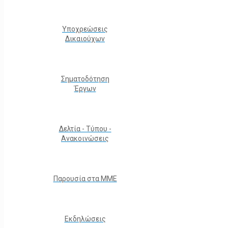
Υποχρεώσεις
Δικαιούχων
Σηματοδότηση
Έργων
Δελτία - Τύπου -
Ανακοινώσεις
Παρουσία στα ΜΜΕ
Εκδηλώσεις