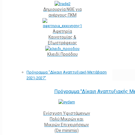
Δημιουργία ΝΘΕ για
ανέργους ΠΚΜ
Αφετηρία
Kαινοτομίας &
Εξωστρέφειας
Κλειδί Προόδου
Πρόγραμμα “Δίκαιη Αναπτυξιακή Μετάβαση
2021-2027”
Πρόγραμμα "Δίκαιη Αναπτυξιακής Μ
Ενίσχυση Υφιστάμενων
Πολύ Μικρών και
Μικρών Επιχειρήσεων
(De minimis)