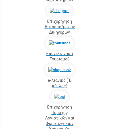
γυμναστηρίων
Επιχορήγηση
Αυτοαπα/μενων
Δικηγόρων
Επανεκκίνηση
Τουρισμού
e-λιανικό (΄Β
κύκλος)
Επιχορήγηση
Παροχής
Λογιστικών και
Φοροτεχνικών