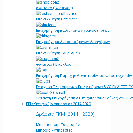
e-λιανικό ('Α κύκλος)
Επανεκκίνηση Εστίασης
Επιχορήγηση παιδότοπων-γυμναστηρίων
Επιχορήγηση Αυτοαπα/μενων Δικηγόρων
Επανεκκίνηση Τουρισμού
e-λιανικό (΄Β κύκλος)
Επιχορήγηση Παροχής Λογιστικών και Φοροτεχνικών
Ενίσχυση Πλητόμμενων Επιχειρήσεων ΨΥΧ-ΕΚΔ-ΕΣΤ-Γ
Έκτακτη Επιχορήγηση σε επιχειρήσεις Γούνας και Συ
ΕΠ «Kεντρική Μακεδονία» 2014-2020
Δράσεις ΠΚΜ (2014 - 2020)
Μεταποίηση - Τουρισμός
Εμπόριο - Υπηρεσίες