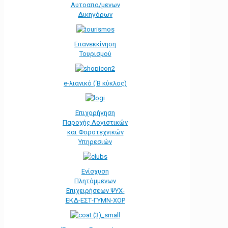
Αυτοαπα/μενων
Δικηγόρων
Επανεκκίνηση
Τουρισμού
e-λιανικό (΄Β κύκλος)
Επιχορήγηση
Παροχής Λογιστικών
και Φοροτεχνικών
Υπηρεσιών
Ενίσχυση
Πλητόμμενων
Επιχειρήσεων ΨΥΧ-
ΕΚΔ-ΕΣΤ-ΓΥΜΝ-ΧΟΡ