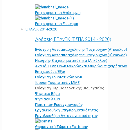
Επιχειρηματική Ανάκαμψη
Επιχειρηματική Εκκίνηση
ΕΠΑνΕΚ 2014-2020
Δράσεις ΕΠΑνΕΚ (ΕΣΠΑ 2014 - 2020)
Ενίσχυση Αυτοαπασχόλησης Πτυχιούχων (Α' κύκλος)
Ενίσχυση Αυτοαπασχόλησης Πτυχιούχων (Β' κύκλος)
Νεοφυής Επιχειρηματικότητα (Α' κύκλος)
Αναβάθμιση Πολύ Μικρών και Μικρών Επιχειρήσεων
Επιχειρούμε Έξω
Ενίσχυση Τουριστικών ΜΜΕ
Ίδρυση Τουριστικών ΜΜΕ
Ενίσχυση Περιβαλλοντικής Βιομηχανίας
Ψηφιακό Βήμα
Ψηφιακό Άλμα
Ποιοτικός Εκσυγχρονισμός
Εργαλειοθήκη Eπιχειρηματικότητας
Εργαλειοθήκη Ανταγωνιστικότητας
Θερμαντικά Σώματα Εστίασης