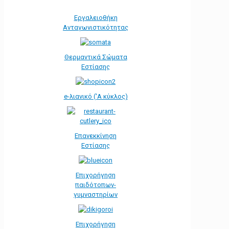
Εργαλειοθήκη
Ανταγωνιστικότητας
Θερμαντικά Σώματα
Εστίασης
e-λιανικό ('Α κύκλος)
Επανεκκίνηση
Εστίασης
Επιχορήγηση
παιδότοπων-
γυμναστηρίων
Επιχορήγηση