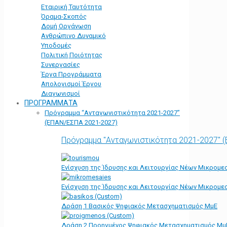
Εταιρική Ταυτότητα
Όραμα-Σκοπός
Δομή Οργάνωση
Ανθρώπινο Δυναμικό
Υποδομές
Πολιτική Ποιότητας
Συνεργασίες
Έργα Προγράμματα
Απολογισμοί Έργου
Διαγωνισμοί
ΠΡΟΓΡΑΜΜΑΤΑ
Πρόγραμμα “Ανταγωνιστικότητα 2021-2027”
(ΕΠΑΝ/ΕΣΠΑ 2021-2027)
Πρόγραμμα "Ανταγωνιστικότητα 2021-2027" 
Ενίσχυση της Ίδρυσης και Λειτουργίας Νέων Μικρομε
Ενίσχυση της Ίδρυσης και Λειτουργίας Νέων Μικρομε
Δράση 1 Βασικός Ψηφιακός Μετασχηματισμός ΜμΕ
Δράση 2 Προηγμένος Ψηφιακός Μετασχηματισμός Μμ