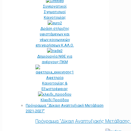
Συνεργατικοί
Σχηματισμοί
Καινοτομίας
Δράση στήριξης
υφιστάμενων και
νέων κοινωνικών
επιχειρήσεων Κ.ΑΛ.Ο.
Δημιουργία ΝΘΕ για
ανέργους ΠΚΜ
Αφετηρία
Kαινοτομίας &
Εξωστρέφειας
Κλειδί Προόδου
Πρόγραμμα “Δίκαιη Αναπτυξιακή Μετάβαση
2021-2027”
Πρόγραμμα "Δίκαιη Αναπτυξιακής Μετάβασης