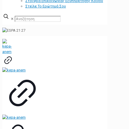
Στοιχεία Επικοινωνίας Εξυπηρέτησης Κοινού
Στείλε Το Ερώτημά Σου
✕