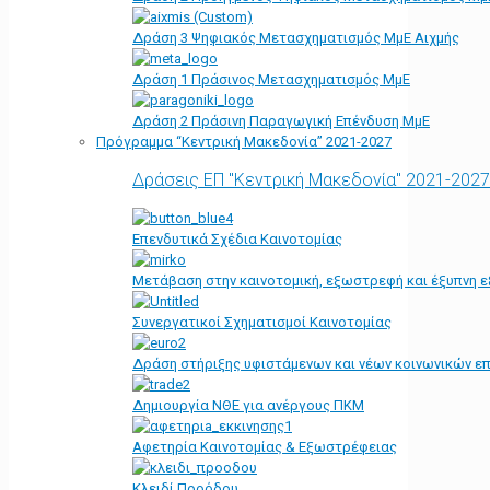
Δράση 3 Ψηφιακός Μετασχηματισμός ΜμΕ Αιχμής
Δράση 1 Πράσινος Μετασχηματισμός ΜμΕ
Δράση 2 Πράσινη Παραγωγική Επένδυση ΜμΕ
Πρόγραμμα “Κεντρική Μακεδονία” 2021-2027
Δράσεις ΕΠ "Κεντρική Μακεδονία" 2021-2027
Επενδυτικά Σχέδια Καινοτομίας
Μετάβαση στην καινοτομική, εξωστρεφή και έξυπνη ε
Συνεργατικοί Σχηματισμοί Καινοτομίας
Δράση στήριξης υφιστάμενων και νέων κοινωνικών επ
Δημιουργία ΝΘΕ για ανέργους ΠΚΜ
Αφετηρία Kαινοτομίας & Εξωστρέφειας
Κλειδί Προόδου