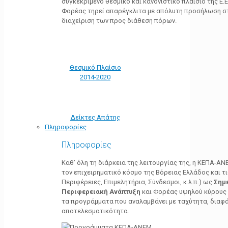
συγκεκριμένο θεσμικό και κανονιστικό πλαίσιο της Ε.Ε.
Φορέας τηρεί απαρέγκλιτα με απόλυτη προσήλωση στ
διαχείριση των προς διάθεση πόρων.
Θεσμικό Πλαίσιο
2014-2020
Δείκτες Απάτης
Πληροφορίες
Πληροφορίες
Καθ’ όλη τη διάρκεια της λειτουργίας της, η ΚΕΠΑ-Α
τον επιχειρηματικό κόσμο της Βόρειας Ελλάδος και τ
Περιφέρειες, Επιμελητήρια, Σύνδεσμοι, κ.λ.π.) ως
Σημ
Περιφερειακή Ανάπτυξη
και Φορέας υψηλού κύρους κ
τα προγράμματα που αναλαμβάνει με ταχύτητα, διαφά
αποτελεσματικότητα.